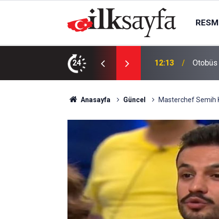
RESMI
: 1 can kaybı, 15 yaralı
24
11:49
Uyutulu
Anasayfa
Güncel
Masterchef Semih K