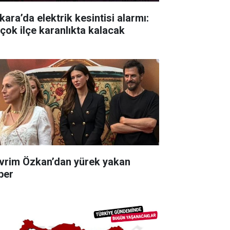
kara’da elektrik kesintisi alarmı:
rçok ilçe karanlıkta kalacak
vrim Özkan’dan yürek yakan
ber