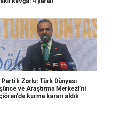
aklı kavga: 4 yaralı
 Parti'li Zorlu: Türk Dünyası
şünce ve Araştırma Merkezi’ni
çiören’de kurma kararı aldık