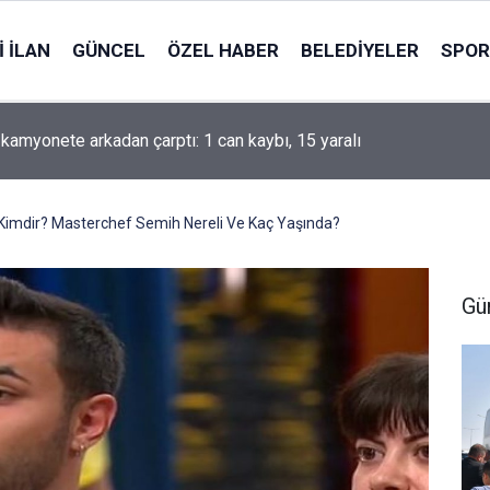
 İLAN
GÜNCEL
ÖZEL HABER
BELEDIYELER
SPOR
yor ve unutturuluyoruz
imdir? Masterchef Semih Nereli Ve Kaç Yaşında?
Gü