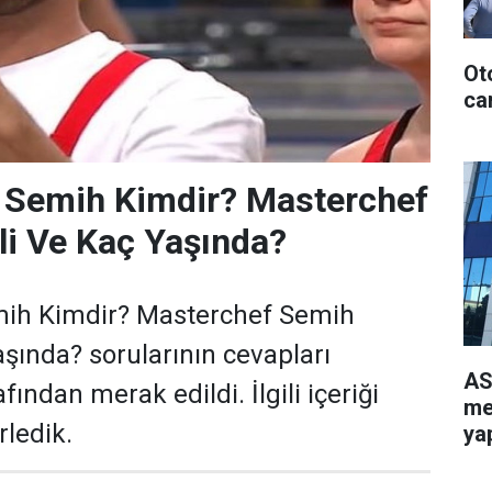
Ot
can
 Semih Kimdir? Masterchef
i Ve Kaç Yaşında?
ih Kimdir? Masterchef Semih
aşında? sorularının cevapları
AS
fından merak edildi. İlgili içeriği
me
ledik.
yap