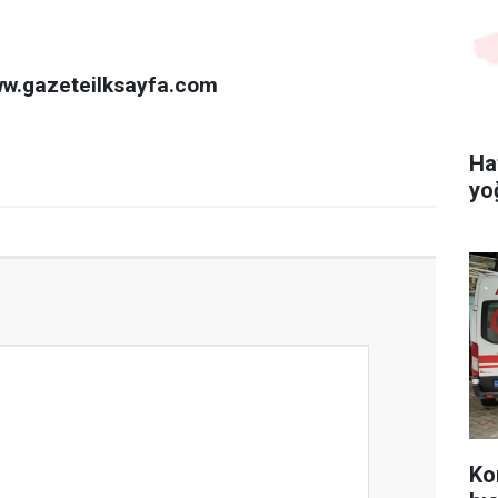
ww.gazeteilksayfa.com
Ha
yo
Ko