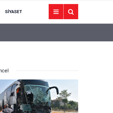
SIYASET
ASKİ’den Ankaralılara hafta sonu mesaisi: Su iş
11:30
yapılabiliyor
ncel