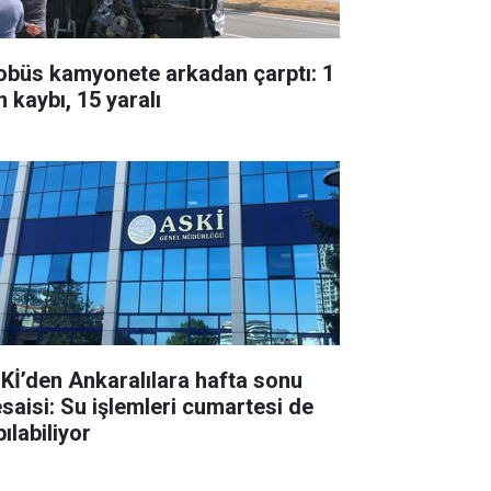
obüs kamyonete arkadan çarptı: 1
 kaybı, 15 yaralı
Kİ’den Ankaralılara hafta sonu
saisi: Su işlemleri cumartesi de
ılabiliyor