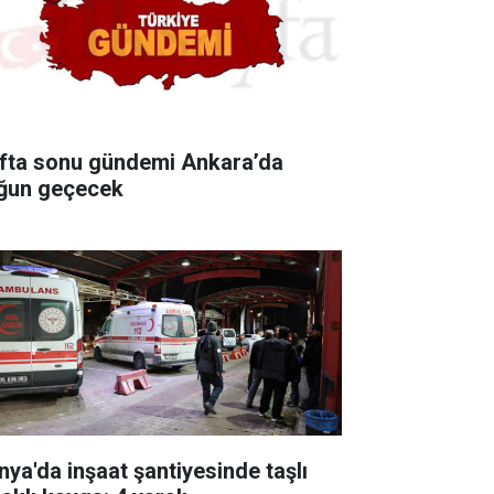
fta sonu gündemi Ankara’da
ğun geçecek
nya'da inşaat şantiyesinde taşlı