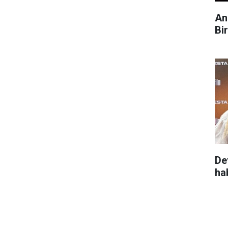
An
Bi
De
ha