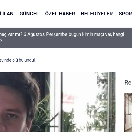
 İLAN
GÜNCEL
ÖZEL HABER
BELEDIYELER
SPOR
aç var mı? 6 Ağustos Perşembe bugün kimin maçı var, hangi
?
evinde ölü bulundu!
Re