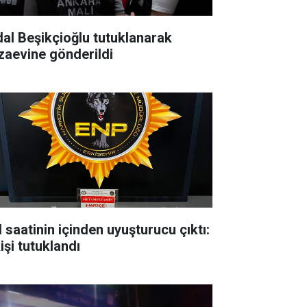
dal Beşikçioğlu tutuklanarak
zaevine gönderildi
l saatinin içinden uyuşturucu çıktı:
işi tutuklandı