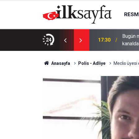
RESMI
Bugün m
ğünde Deprem
24
17:30
kanalda
Anasayfa
Polis - Adliye
Meclis üyesi 