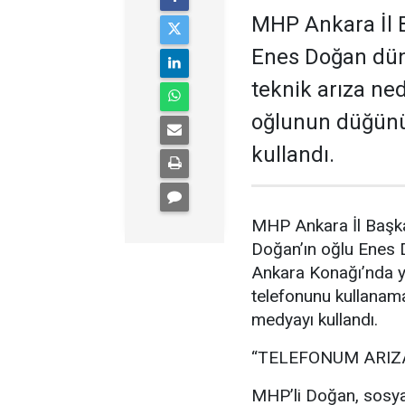
MHP Ankara İl B
Enes Doğan düny
teknik arıza ne
oğlunun düğünü
kullandı.
MHP Ankara İl Başka
Doğan’ın oğlu Enes
Ankara Konağı’nda ya
telefonunu kullanam
medyayı kullandı.
“TELEFONUM ARIZ
MHP’li Doğan, sosya