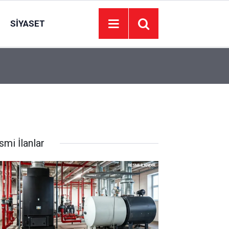
SIYASET
Bakan Göktaş: Sorumluluğumuz, huzurun, sosya
17:01
güçlenmesini sağlamaktır
smi İlanlar