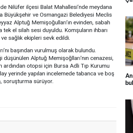
nde Nilüfer ilçesi Balat Mahallesi’nde meydana
sa Büyükşehir ve Osmangazi Belediyesi Meclis
eyyaz Alptuğ Memişoğulları’ın evinden, sabah
ra tek el silah sesi duyuldu. Komşuların ihbarı
ve sağlık ekipleri sevk edildi.
rı’nı başından vurulmuş olarak bulundu.
i düşünülen Alptuğ Memişoğlları'nın cenazesi,
in ardından otopsi için Bursa Adli Tıp Kurumu
Olay yerinde yapılan incelemede tabanca ve boş
An
n, soruşturma sürüyor.
bul