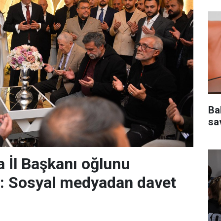
Ba
sa
 İl Başkanı oğlunu
r: Sosyal medyadan davet