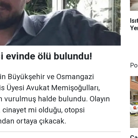
Is
Yen
i evinde ölü bulundu!
Pol
nin Büyükşehir ve Osmangazi
is Üyesi Avukat Memişoğulları,
n vurulmuş halde bulundu. Olayın
 cinayet mi olduğu, otopsi
dan ortaya çıkacak.
Ça