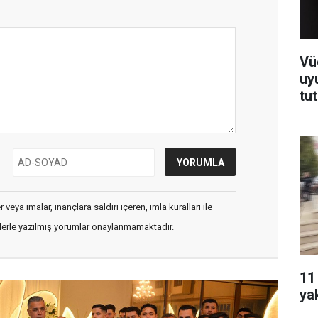
Vü
uy
tu
veya imalar, inançlara saldırı içeren, imla kuralları ile
flerle yazılmış yorumlar onaylanmamaktadır.
11
ya