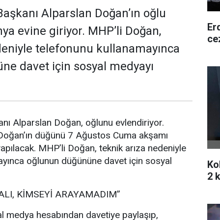
aşkanı Alparslan Doğan’ın oğlu
Er
a evine giriyor. MHP’li Doğan,
ce
deniyle telefonunu kullanamayınca
ne davet için sosyal medyayı
nı Alparslan Doğan, oğlunu evlendiriyor.
 Doğan’ın düğünü 7 Ağustos Cuma akşamı
pılacak. MHP’li Doğan, teknik arıza nedeniyle
ayınca oğlunun düğününe davet için sosyal
Ko
2 k
ALI, KİMSEYİ ARAYAMADIM”
l medya hesabından davetiye paylaşıp,