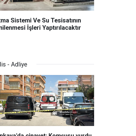
ıtma Sistemi Ve Su Tesisatının
ilenmesi İşleri Yaptırılacaktır
is - Adliye
nkaya'da cinayet: Komşusu vurdu