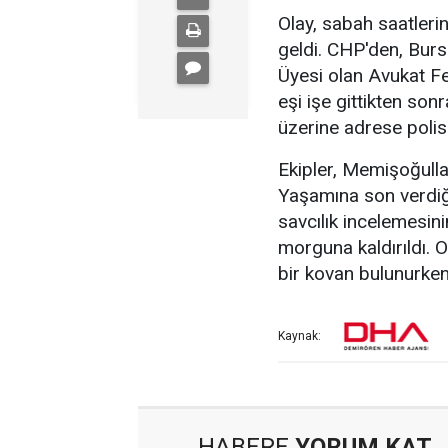
Olay, sabah saatleri
geldi. CHP'den, Bur
Üyesi olan Avukat F
eşi işe gittikten son
üzerine adrese polis 
Ekipler, Memişoğulla
Yaşamına son verdiğ
savcılık incelemesin
morguna kaldırıldı. 
bir kovan bulunurke
Kaynak:
HABERE
YORUM KAT