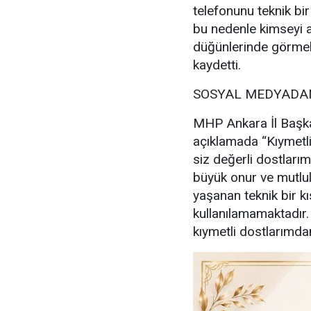
telefonunu teknik bir
bu nedenle kimseyi a
düğünlerinde görmek
kaydetti.
SOSYAL MEDYADAN
MHP Ankara İl Başka
açıklamada “Kıymetl
siz değerli dostlarım
büyük onur ve mutl
yaşanan teknik bir kı
kullanılamamaktadır
kıymetli dostlarımdan