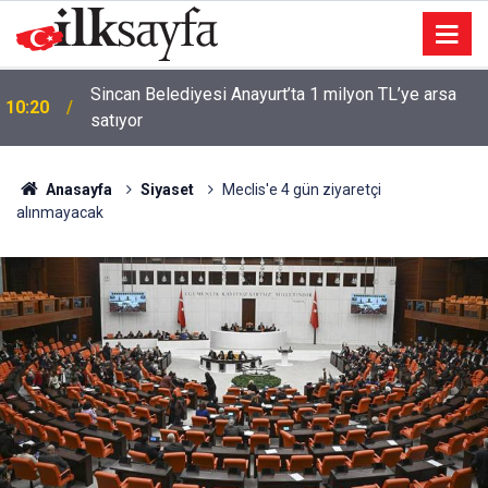
Çorum’dan Ankaragücü’ne güçlü destek: Sponsor
10:20
oldular!
Anasayfa
Siyaset
Meclis'e 4 gün ziyaretçi
alınmayacak