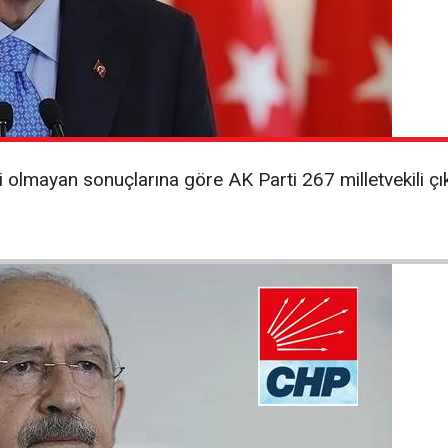
 olmayan sonuçlarına göre AK Parti 267 milletvekili çık