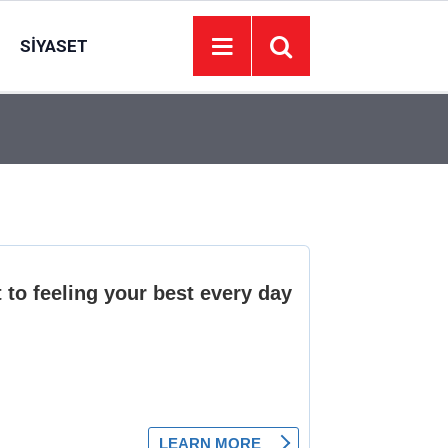
SIYASET
14:54
Türkiye, Suudi Arabistan ve Pakistan’dan tarihi 