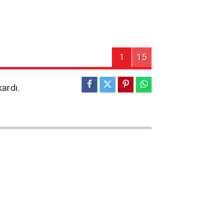
1
15
ardı.