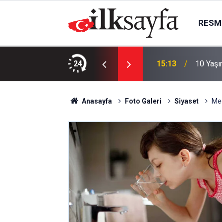
RESMI
mişe yolculuk: Anafartalar’da miras gezisi
24
15:13
10 Yaşı
Anasayfa
Foto Galeri
Siyaset
Mec