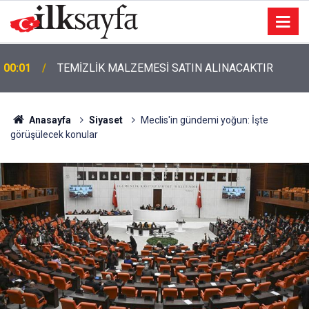
00:01
TEMİZLİK MALZEMESİ SATIN ALINACAKTIR
Anasayfa
Siyaset
Meclis'in gündemi yoğun: İşte
görüşülecek konular