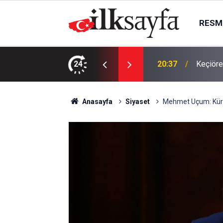
RESMI
vinde ölü bulundu
24
20:37
Keçiöre
Anasayfa
Siyaset
Mehmet Uçum: Kürtle