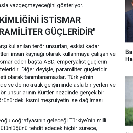
 asla vazgeçmeyeceğini gösteriyor.
KİMLİĞİNİ İSTİSMAR
RAMİLİTER GÜÇLERİDİR"
arşı kullanılan terör unsurları, eskisi kadar
Ba
leri insan kaynağı olarak kullanmaya çalışan ve
Ha
istismar eden başta ABD, emperyalist güçlerin
eteleridir. Diğer deyişle, paramiliter güçleridir.
eti olarak tanımlanamazlar, Türkiye’nin
de ve demokratik gelişiminde asla bir yerleri ve
rör unsurlarının Kürtler nezdinde gerçek bir
örünürdeki kısmi meşruiyetin ise dağılması
-Doğu coğrafyasının geleceği Türkiye'nin milli
bütünlüğünü tehdit edecek hiçbir sürece,