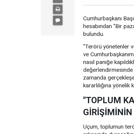
Cumhurbaşkanı Baş
hesabından "Bir paza
bulundu.
"Terörü yönetenler v
ve Cumhurbaşkanımızı
nasıl paniğe kapıldık
değerlendirmesinde 
zamanda gerçekleşen 
kararlılığına yönelik 
"TOPLUM KA
GİRİŞİMİNİ
Uçum, toplumun terör