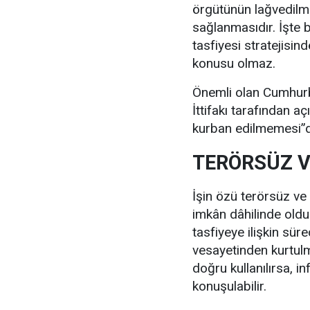
örgütünün lağvedilmes
sağlanmasıdır. İşte 
tasfiyesi stratejisi
konusu olmaz.
Önemli olan Cumhurb
İttifakı tarafından aç
kurban edilmemesi”d
TERÖRSÜZ V
İşin özü terörsüz ve
imkân dâhilinde oldu
tasfiyeye ilişkin sür
vesayetinden kurtul
doğru kullanılırsa, i
konuşulabilir.