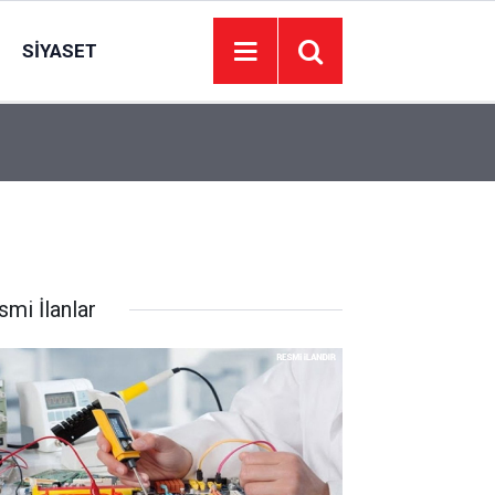
SIYASET
20:34
Adalet Bakanı: Terörün olduğu yerde hukuk ve y
smi İlanlar