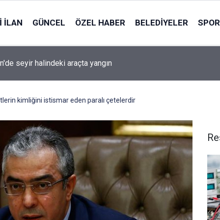
 İLAN
GÜNCEL
ÖZEL HABER
BELEDIYELER
SPOR
n'de seyir halindeki araçta yangın
rin kimliğini istismar eden paralı çetelerdir
Re