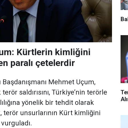
Ba
: Kürtlerin kimliğini
n paralı çetelerdir
 Başdanışmanı Mehmet Uçum,
terör saldırısını, Türkiye’nin terörle
Te
Al
lığına yönelik bir tehdit olarak
 terör unsurlarının Kürt kimliğini
i vurguladı.