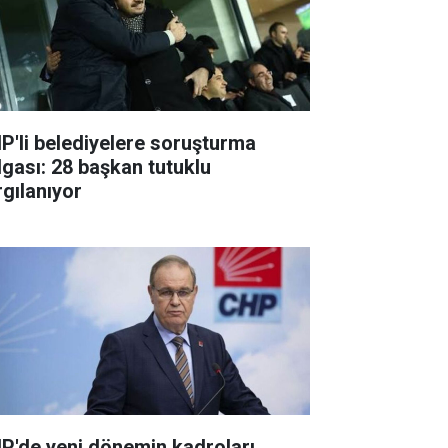
P'li belediyelere soruşturma
lgası: 28 başkan tutuklu
rgılanıyor
P'de yeni dönemin kadroları