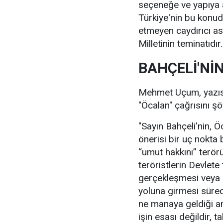
seçeneğe ve yapıya 
Türkiye'nin bu konuda
etmeyen caydırıcı a
Milletinin teminatıdır.
BAHÇELİ'NİN
Mehmet Uçum, yazısı
"Öcalan" çağrısını şö
"Sayın Bahçeli’nin,
önerisi bir uç nokta
“umut hakkını” terör
teröristlerin Devlete
gerçekleşmesi veya 
yoluna girmesi sürec
ne manaya geldiği anc
işin esası değildir, t