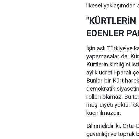
ilkesel yaklaşımdan
"KÜRTLERİN 
EDENLER PA
İşin aslı Türkiye’ye k
yapamasalar da, Kürt
Kürtlerin kimliğini 
aylık ücretli-paralı ç
Bunlar bir Kürt harek
demokratik siyasetin
rolleri olamaz. Bu te
meşruiyeti yoktur. G
kaçınılmazdır.
Bilinmelidir ki; Orta
güvenliği ve toprak 