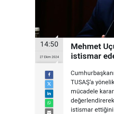
14:50
Mehmet Uçum
istismar ede
27 Ekim 2024
Cumhurbaşkanı
TUSAŞ’a yönelik 
mücadele kararlı
değerlendirerek,
istismar ettiğin