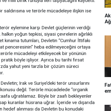
e milli birlik ruhuyla ileri taşıyacağını kaydetti.
 saldırısına ve terörle mücadeleye ilişkin ise
Ak
Ağ
terör eylemine karşı Devlet güçlerinin verdiği
 halkın yoğun tepkisi, siyasi çevrelerin ağırlıklı
t kınama tutumları, Devletin “Cumhur İttifakı
fırsat penceresinin” heba edilmeyeceğini ortaya
terörle mücadeleyi etkileyecek bir yönünün
pratik böyle işliyor. Ayrıca bu tarihi fırsat
rzda yahut yeni tarzla bir çözüm süreci
r.
vletin; Irak ve Suriye’deki terör unsurlarını
Fa
 konusu değil. Terörle mücadelede “organik
em
zaafa uğratılamaz. Böyle bir zaafı bekleyenler
ap kuranlar hüsrana uğrar. İçeride ve dışarıda
ın hedef alınması da Devletin bu konudaki