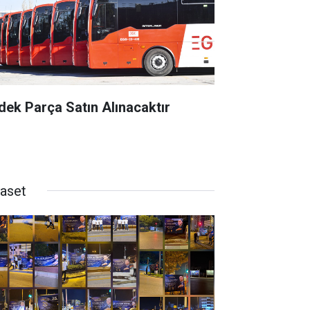
dek Parça Satın Alınacaktır
yaset