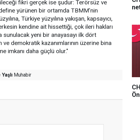
leceği fikri gerçek ise şudur: Terörsüz ve
net
edefine yürünen bir ortamda TBMM’nin
üzyılına, Türkiye yüzyılına yakışan, kapsayıcı,
kesin kendine ait hissettiği, çok ileri hakları
a sunulacak yeni bir anayasayı ilk dört
 ve demokratik kazanımlarının üzerine bina
e imkanı daha güçlü olur."
 Yaşlı
Muhabir
CHP
Ön