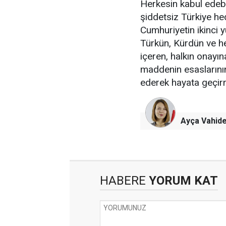
Herkesin kabul edebi
şiddetsiz Türkiye h
Cumhuriyetin ikinci y
Türkün, Kürdün ve her
içeren, halkın onayın
maddenin esaslarının
ederek hayata geçirm
Ayça Vahide
HABERE
YORUM KAT