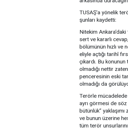
arkasında duracağını v
TUSAŞ'a yönelik terör
şunları kaydetti:
Nitekim Ankara’daki 
sert ve kararlı cevap,
bölümünün hızlı ve ne
eliyle açtığı tarihî 
çıkardı. Bu konunun 
olmadığı nettir zaten 
penceresinin eski ta
olmadığı da görülüyo
Terörle mücadelede De
ayrı görmesi de söz
bütünlük” yaklaşımı 
ve bunun üzerine hes
tüm terör unsurların