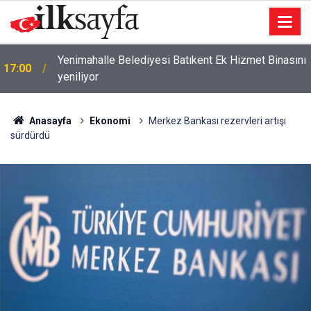
Yenimahalle Belediyesi Batıkent Ek Hizmet Binasını
17:00
yeniliyor
Yökdil/2 Sınavının Temel Soru Kitapçıkları İle Cevap
16:49
Anahtarları Yayımlandı
Anasayfa
Ekonomi
Merkez Bankası rezervleri artışı
sürdürdü