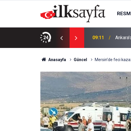
RESMI
ıdı
24
09:11
Ankara'
Anasayfa
Güncel
Mersin’de feci kaza: 