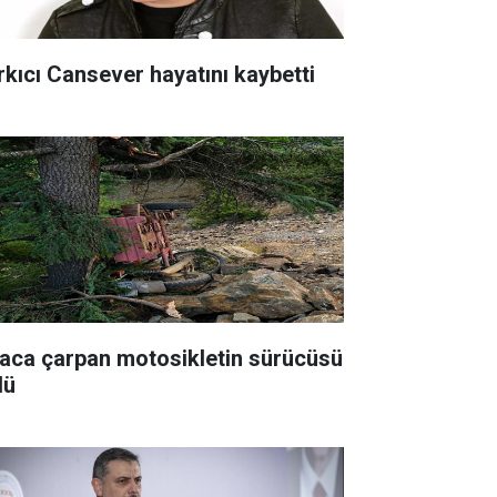
rkıcı Cansever hayatını kaybetti
aca çarpan motosikletin sürücüsü
dü