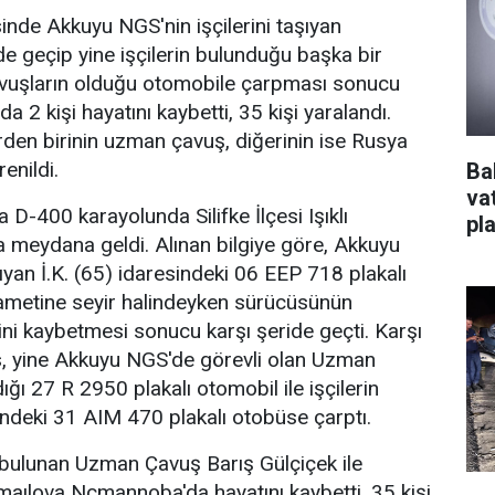
esinde Akkuyu NGS'nin işçilerini taşıyan
de geçip yine işçilerin bulunduğu başka bir
vuşların olduğu otomobile çarpması sonucu
2 kişi hayatını kaybetti, 35 kişi yaralandı.
den birinin uzman çavuş, diğerinin ise Rusya
enildi.
Ba
va
D-400 karayolunda Silifke İlçesi Işıklı
pl
da meydana geldi. Alınan bilgiye göre, Akkuyu
şıyan İ.K. (65) idaresindeki 06 EEP 718 plakalı
kametine seyir halindeyken sürücüsünün
ini kaybetmesi sonucu karşı şeride geçti. Karşı
, yine Akkuyu NGS'de görevli olan Uzman
ığı 27 R 2950 plakalı otomobil ile işçilerin
ndeki 31 AIM 470 plakalı otobüse çarptı.
ulunan Uzman Çavuş Barış Gülçiçek ile
maılova Ncmannoba'da hayatını kaybetti, 35 kişi