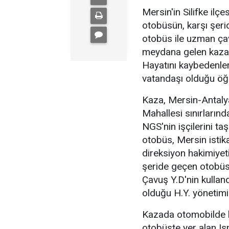
Mersin'in Silifke ilç
otobüsün, karşı şeri
otobüs ile uzman ça
meydana gelen kazada 
Hayatını kaybedenler
vatandaşı olduğu öğr
Kaza, Mersin-Antalya 
Mahallesi sınırların
NGS'nin işçilerini ta
otobüs, Mersin isti
direksiyon hakimiyet
şeride geçen otobüs
Çavuş Y.D'nin kulland
olduğu H.Y. yönetimi
Kazada otomobilde b
otobüste yer alan Is