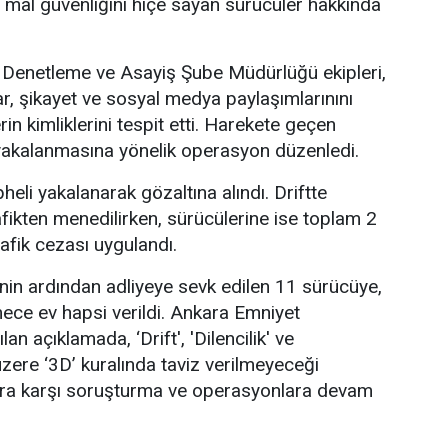
 mal güvenliğini hiçe sayan sürücüler hakkında
Denetleme ve Asayiş Şube Müdürlüğü ekipleri,
ar, şikayet ve sosyal medya paylaşımlarınını
rin kimliklerini tespit etti. Harekete geçen
n yakalanmasına yönelik operasyon düzenledi.
li yakalanarak gözaltına alındı. Driftte
afikten menedilirken, sürücülerine ise toplam 2
rafik cezası uygulandı.
inin ardından adliyeye sevk edilen 11 sürücüye,
mece ev hapsi verildi. Ankara Emniyet
n açıklamada, ‘Drift', 'Dilencilik' ve
üzere ‘3D’ kuralında taviz verilmeyeceği
çlara karşı soruşturma ve operasyonlara devam