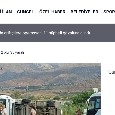
 İLAN
GÜNCEL
ÖZEL HABER
BELEDIYELER
SPOR
da driftçilere operasyon: 11 şüpheli gözaltına alındı
2 ölü, 35 yaralı
Gü