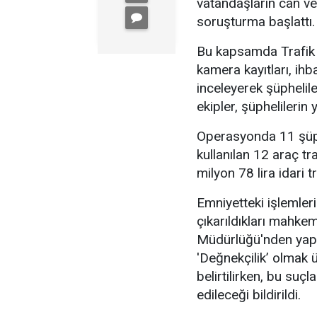
vatandaşların can ve
soruşturma başlattı.
Bu kapsamda Trafik 
kamera kayıtları, ihb
inceleyerek şüphelile
ekipler, şüphelileri
Operasyonda 11 şüphe
kullanılan 12 araç tr
milyon 78 lira idari t
Emniyetteki işlemler
çıkarıldıkları mahke
Müdürlüğü'nden yapıla
'Değnekçilik’ olmak 
belirtilirken, bu su
edileceği bildirildi.