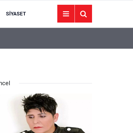
SIYASET
08:30
Türk Sağlık Sen üyelerine yakıtta yüzde 5 indiri
ncel