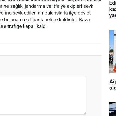
Edi
erine sağlık, jandarma ve itfaiye ekipleri sevk
ka
y yerine sevk edilen ambulanslarla ilçe devlet
yaş
'de bulunan özel hastanelere kaldırıldı. Kaza
re trafiğe kapalı kaldı.
Ağ
öl