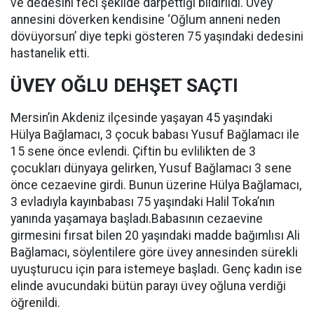
ve dedesini feci şekilde darpettiği bildirildi. Üvey
annesini döverken kendisine ‘Oğlum anneni neden
dövüyorsun’ diye tepki gösteren 75 yaşındaki dedesini
hastanelik etti.
ÜVEY OĞLU DEHŞET SAÇTI
Mersin’in Akdeniz ilçesinde yaşayan 45 yaşındaki
Hülya Bağlamacı, 3 çocuk babası Yusuf Bağlamacı ile
15 sene önce evlendi. Çiftin bu evlilikten de 3
çocukları dünyaya gelirken, Yusuf Bağlamacı 3 sene
önce cezaevine girdi. Bunun üzerine Hülya Bağlamacı,
3 evladıyla kayınbabası 75 yaşındaki Halil Toka’nın
yanında yaşamaya başladı.Babasının cezaevine
girmesini fırsat bilen 20 yaşındaki madde bağımlısı Ali
Bağlamacı, söylentilere göre üvey annesinden sürekli
uyuşturucu için para istemeye başladı. Genç kadın ise
elinde avucundaki bütün parayı üvey oğluna verdiği
öğrenildi.