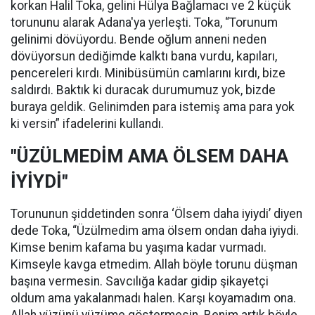
korkan Halil Toka, gelini Hülya Bağlamacı ve 2 küçük
torununu alarak Adana'ya yerleşti. Toka, “Torunum
gelinimi dövüyordu. Bende oğlum anneni neden
dövüyorsun dediğimde kalktı bana vurdu, kapıları,
pencereleri kırdı. Minibüsümün camlarını kırdı, bize
saldırdı. Baktık ki duracak durumumuz yok, bizde
buraya geldik. Gelinimden para istemiş ama para yok
ki versin” ifadelerini kullandı.
"ÜZÜLMEDİM AMA ÖLSEM DAHA
İYİYDİ"
Torununun şiddetinden sonra ‘Ölsem daha iyiydi’ diyen
dede Toka, “Üzülmedim ama ölsem ondan daha iyiydi.
Kimse benim kafama bu yaşıma kadar vurmadı.
Kimseyle kavga etmedim. Allah böyle torunu düşman
başına vermesin. Savcılığa kadar gidip şikayetçi
oldum ama yakalanmadı halen. Karşı koyamadım ona.