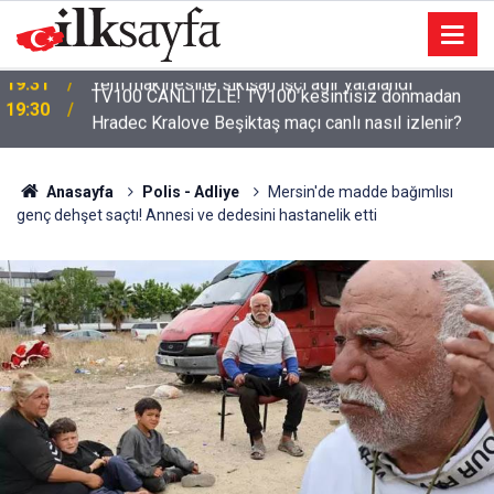
TV100 CANLI İZLE! TV100 kesintisiz donmadan
19:30
Hradec Kralove Beşiktaş maçı canlı nasıl izlenir?
Anasayfa
Polis - Adliye
Mersin'de madde bağımlısı
genç dehşet saçtı! Annesi ve dedesini hastanelik etti