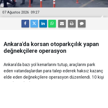
07 Ağustos 2026
09:27
Ankara'da korsan otoparkçılık yapan
değnekçilere operasyon
Ankara'da bazı yol kenarlarını tutup, araçlarını park
eden vatandaşlardan para talep ederek haksız kazanç
elde eden değnekçilere operasyon düzenlendi. 10 kişi
gözaltına alındı.
Başkent Ankara'da bazı cadde ve işletmelerin önünde
korsan otoparkçılık ve değnekçilik yaptığı belirlenen