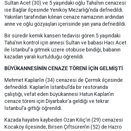
Sultan Acet (30) ve 5 yaşındaki oğlu Taha’nın cenazesi
ise Bağlar ilçesinde Yeniköy Mezarlığı’nda defnedildi.
Yakınları tarafından kılınan cenaze namazının ardından
anne ve oğlu gözyaşları içerisinde yan yana defnedildi.
Bir süredir kemik kanseri tedavisi gören 5 yaşındaki
Taha'nın kontrol için annesi Sultan ve babası Hacı Acet
ile İstanbul'a gitmek üzere otobüse bindiği, babanın
kazadan yaralı kurtulduğu öğrenildi.
BÜYÜKANNESİNİN CENAZE TÖRENİ İÇİN GELMİŞTİ
Mehmet Kaplan’ın (34) cenazesi de Çermik ilçesinde
defnedildi. Kaplan’ın İstanbul’da bir restoranda
çalıştığı, vefat eden büyükannesi Hatun Kaplan’ın
cenaze töreni için Diyarbakır’a geldiği ve tekrar
İstanbul’a gittiği öğrenildi.
Kazada hayatını kaybeden Ozan Kılıç’ın (29) cenazesi
Kocaköy ilçesinde, Birsen Çiftsüren’in (52) de Hazro