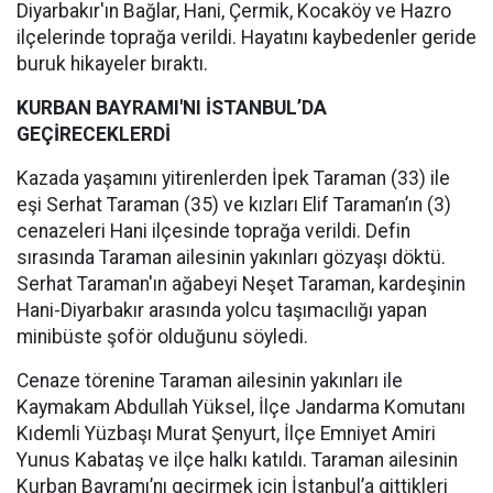
Diyarbakır'ın Bağlar, Hani, Çermik, Kocaköy ve Hazro
ilçelerinde toprağa verildi. Hayatını kaybedenler geride
buruk hikayeler bıraktı.
KURBAN BAYRAMI'NI İSTANBUL’DA
GEÇİRECEKLERDİ
Kazada yaşamını yitirenlerden İpek Taraman (33) ile
eşi Serhat Taraman (35) ve kızları Elif Taraman’ın (3)
cenazeleri Hani ilçesinde toprağa verildi. Defin
sırasında Taraman ailesinin yakınları gözyaşı döktü.
Serhat Taraman'ın ağabeyi Neşet Taraman, kardeşinin
Hani-Diyarbakır arasında yolcu taşımacılığı yapan
minibüste şoför olduğunu söyledi.
Cenaze törenine Taraman ailesinin yakınları ile
Kaymakam Abdullah Yüksel, İlçe Jandarma Komutanı
Kıdemli Yüzbaşı Murat Şenyurt, İlçe Emniyet Amiri
Yunus Kabataş ve ilçe halkı katıldı. Taraman ailesinin
Kurban Bayramı’nı geçirmek için İstanbul’a gittikleri