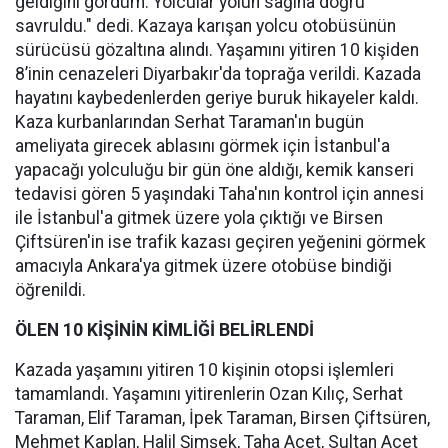
geldiğini gördüm. Yolcular yolun sağına doğru
savruldu." dedi. Kazaya karışan yolcu otobüsünün
sürücüsü gözaltına alındı. Yaşamını yitiren 10 kişiden
8’inin cenazeleri Diyarbakır'da toprağa verildi. Kazada
hayatını kaybedenlerden geriye buruk hikayeler kaldı.
Kaza kurbanlarından Serhat Taraman'ın bugün
ameliyata girecek ablasını görmek için İstanbul'a
yapacağı yolculuğu bir gün öne aldığı, kemik kanseri
tedavisi gören 5 yaşındaki Taha'nın kontrol için annesi
ile İstanbul'a gitmek üzere yola çıktığı ve Birsen
Çiftsüren'in ise trafik kazası geçiren yeğenini görmek
amacıyla Ankara'ya gitmek üzere otobüse bindiği
öğrenildi.
ÖLEN 10 KİŞİNİN KİMLİĞİ BELİRLENDİ
Kazada yaşamını yitiren 10 kişinin otopsi işlemleri
tamamlandı. Yaşamını yitirenlerin Ozan Kılıç, Serhat
Taraman, Elif Taraman, İpek Taraman, Birsen Çiftsüren,
Mehmet Kaplan, Halil Şimşek, Taha Acet, Sultan Acet