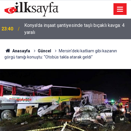
AK Parti'li Zorlu: Türk Dünyası Düşünce ve Araştırma
23:09
Merkezi’ni Keçiören’de kurma kararı aldık
Anasayfa
Güncel
Mersin'deki katliam gibi kazanın
görgü tanığı konuştu: "Otobüs takla atarak geldi"