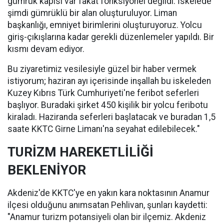
gümrük kapısı var fakat fonksiyonel değildi. İskelede
şimdi gümrüklü bir alan oluşturuluyor. Liman
başkanlığı, emniyet birimlerini oluşturuyoruz. Yolcu
giriş-çıkışlarına kadar gerekli düzenlemeler yapıldı. Bir
kısmı devam ediyor.
Bu ziyaretimiz vesilesiyle güzel bir haber vermek
istiyorum; haziran ayı içerisinde inşallah bu iskeleden
Kuzey Kıbrıs Türk Cumhuriyeti'ne feribot seferleri
başlıyor. Buradaki şirket 450 kişilik bir yolcu feribotu
kiraladı. Haziranda seferleri başlatacak ve buradan 1,5
saate KKTC Girne Limanı'na seyahat edilebilecek."
TURİZM HAREKETLİLİĞİ
BEKLENİYOR
Akdeniz'de KKTC'ye en yakın kara noktasının Anamur
ilçesi olduğunu anımsatan Pehlivan, şunları kaydetti:
"Anamur turizm potansiyeli olan bir ilçemiz. Akdeniz