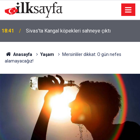
18:41
Sivas’ta Kangal köpekleri sahneye çıktı
Anasayfa
Yaşam
Mersinliler dikkat: O gün nefes
alamayacağız!