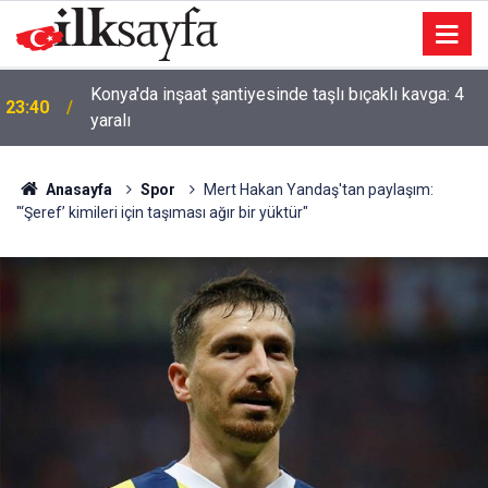
AK Parti'li Zorlu: Türk Dünyası Düşünce ve Araştırma
23:09
Merkezi’ni Keçiören’de kurma kararı aldık
Anasayfa
Spor
Mert Hakan Yandaş'tan paylaşım:
"‘Şeref’ kimileri için taşıması ağır bir yüktür"