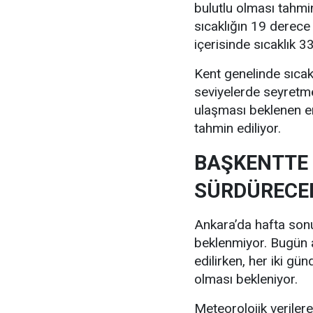
bulutlu olması tahmi
sıcaklığın 19 derece
içerisinde sıcaklık 
Kent genelinde sıcak
seviyelerde seyretm
ulaşması beklenen e
tahmin ediliyor.
BAŞKENTTE 
SÜRDÜRECE
Ankara’da hafta sonu 
beklenmiyor. Bugün a
edilirken, her iki gü
olması bekleniyor.
Meteorolojik verile