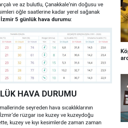
arçalı ve az bulutlu, Çanakkale'nin doğusu ve
esimleri öğle saatlerine kadar yerel sağanak
e
İzmir 5 günlük hava durumu
:
Kö
ard
NLÜK HAVA DURUMU
allerinde seyreden hava sıcaklıklarının
 İzmir'de rüzgar ise kuzey ve kuzeydoğu
ette, kuzey ve kıyı kesimlerde zaman zaman