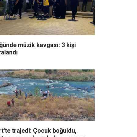
ğünde müzik kavgası: 3 kişi
ralandı
rt'te trajedi: Çocuk boğuldu,