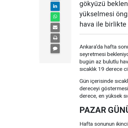
gökyüzü bekleni
yükselmesi öngö
hava ile birlikt
Ankara’da hafta sonu
seyretmesi bekleniyo
bugün az bulutlu ha
sıcaklık 19 derece c
Gün içerisinde sıcak
dereceyi göstermesi 
derece, en yüksek sı
PAZAR GÜNÜ
Hafta sonunun ikinc