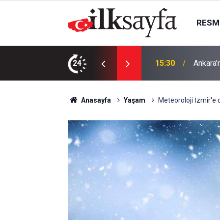
RESMI
m: Doluluk yüzde 43,65’e geriledi
24
15:19
İsrail b
Anasayfa
Yaşam
Meteoroloji İzmir'e