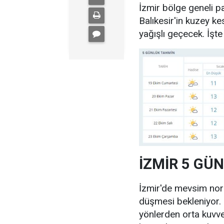
İzmir bölge geneli p
Balıkesir'in kuzey k
yağışlı geçecek. İşt
İZMİR 5 GÜ
İzmir'de mevsim norm
düşmesi bekleniyor.
yönlerden orta kuvv