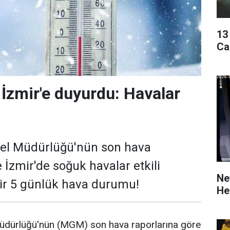
13
Ca
 İzmir'e duyurdu: Havalar
nel Müdürlüğü'nün son hava
 İzmir'de soğuk havalar etkili
Ne
mir 5 günlük hava durumu!
He
üdürlüğü'nün (MGM) son hava raporlarına göre