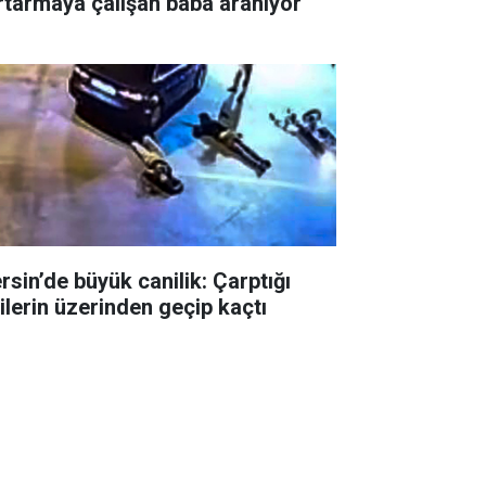
rtarmaya çalışan baba aranıyor
rsin’de büyük canilik: Çarptığı
şilerin üzerinden geçip kaçtı