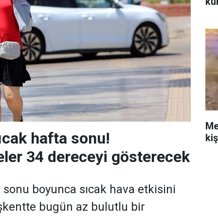
ku
Me
ıcak hafta sonu!
ki
ler 34 dereceyi gösterecek
 sonu boyunca sıcak hava etkisini
kentte bugün az bulutlu bir