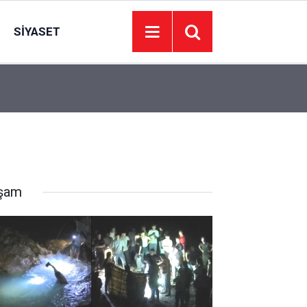
SIYASET
Başkent Kart için dev ihale! ABB işletme hakkını
14:28
devredecek
şam