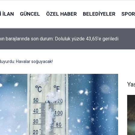
 İLAN
GÜNCEL
ÖZEL HABER
BELEDIYELER
SPOR
asınında Türkiye alarmı: Suriye’de 20 bin kişilik güç iddiası
 duyurdu: Havalar soğuyacak!
Ya