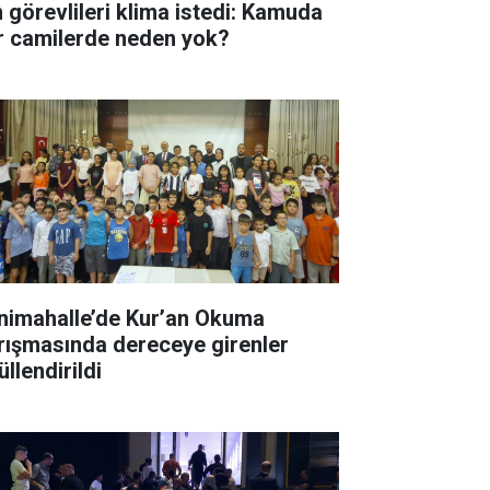
n görevlileri klima istedi: Kamuda
r camilerde neden yok?
nimahalle’de Kur’an Okuma
rışmasında dereceye girenler
llendirildi