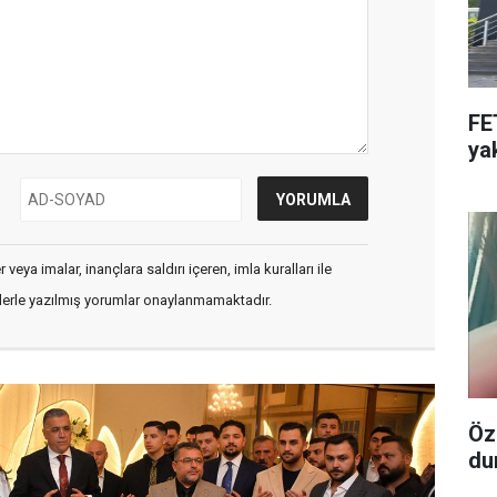
FE
ya
veya imalar, inançlara saldırı içeren, imla kuralları ile
flerle yazılmış yorumlar onaylanmamaktadır.
Öz
du