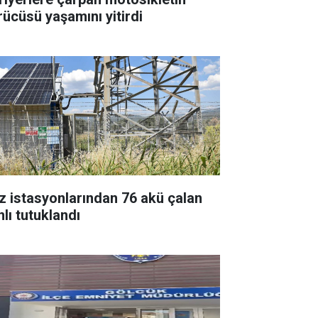
rücüsü yaşamını yitirdi
z istasyonlarından 76 akü çalan
nlı tutuklandı