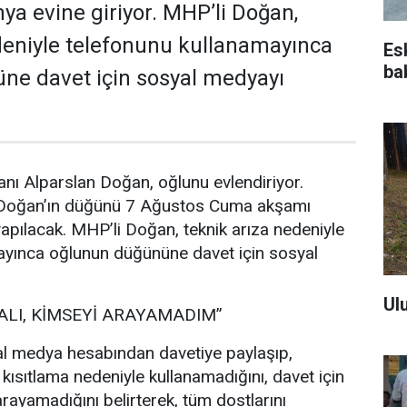
a evine giriyor. MHP’li Doğan,
deniyle telefonunu kullanamayınca
Es
ba
ne davet için sosyal medyayı
nı Alparslan Doğan, oğlunu evlendiriyor.
 Doğan’ın düğünü 7 Ağustos Cuma akşamı
pılacak. MHP’li Doğan, teknik arıza nedeniyle
ayınca oğlunun düğününe davet için sosyal
Ul
ALI, KİMSEYİ ARAYAMADIM”
l medya hesabından davetiye paylaşıp,
 kısıtlama nedeniyle kullanamadığını, davet için
rayamadığını belirterek, tüm dostlarını