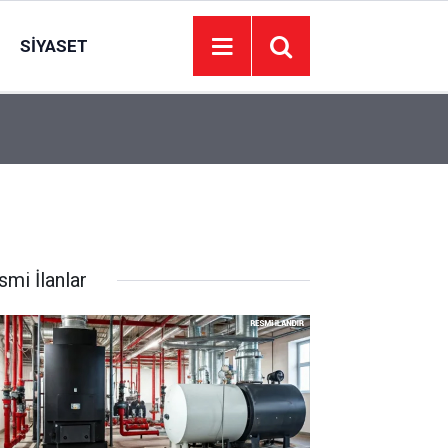
SIYASET
21:31
FETÖ/PDY hükümlüsü ihraç albay yakalandı
smi İlanlar