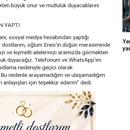
ten büyük onur ve mutluluk duyacaklarını
 YAPTI
nı, sosyal medya hesabından yaptığı
Ye
i dostlarım, oğlum Enes'in düğün merasiminde
ya
ızı ve kıymetli ailelerinizi aramızda görmekten
uluk duyacağız. Telefonum ve WhatsApp'ım
sıtlama nedeniyle geçici olarak
. Bu nedenle arayamadığım ve ulaşamadığım
 anlayışları için teşekkür ederim” dedi.