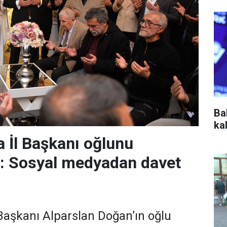
Ba
ka
 İl Başkanı oğlunu
r: Sosyal medyadan davet
aşkanı Alparslan Doğan’ın oğlu