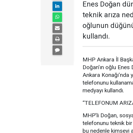
Enes Doğan düny
teknik arıza ne
oğlunun düğünü
kullandı.
MHP Ankara İl Başka
Doğan’ın oğlu Enes
Ankara Konağı’nda ya
telefonunu kullanam
medyayı kullandı.
“TELEFONUM ARIZ
MHP’li Doğan, sosya
telefonunu teknik bir
bu nedenle kimseyi a