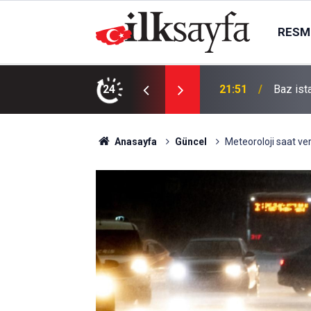
RESMI
sürücüsü yaşamını yitirdi
24
21:51
Baz ist
Anasayfa
Güncel
Meteoroloji saat verd