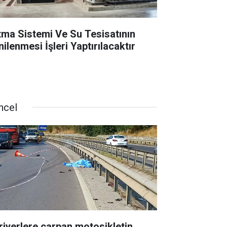
ıtma Sistemi Ve Su Tesisatının
ilenmesi İşleri Yaptırılacaktır
ncel
riyerlere çarpan motosikletin