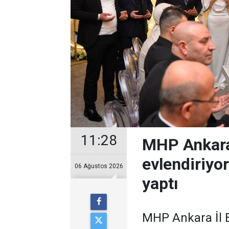
11:28
MHP Ankara
evlendiriyo
06 Ağustos 2026
yaptı
MHP Ankara İl B