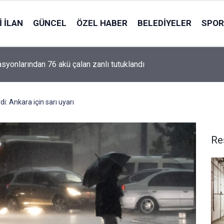
 İLAN
GÜNCEL
ÖZEL HABER
BELEDIYELER
SPOR
asyonlarından 76 akü çalan zanlı tutuklandı
i: Ankara için sarı uyarı
Re