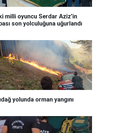
ki milli oyuncu Serdar Aziz’in
bası son yolculuğuna uğurlandı
udağ yolunda orman yangını