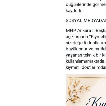
düğünlerinde görmek
kaydetti.
SOSYAL MEDYADAN
MHP Ankara İl Başka
açıklamada “Kıymetl
siz değerli dostlarım
büyük onur ve mutl
yaşanan teknik bir kı
kullanılamamaktadır
kıymetli dostlarımdan