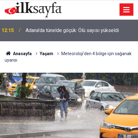
12:15
Adana'da tünelde göçük: Ölü sayısı yükseldi
11:22
Güdül Kaymakamı evlendi, nikahı Ayık kıydı
Anasayfa
Yaşam
Meteoroloji'den 4 bölge için sağanak
uyarısı