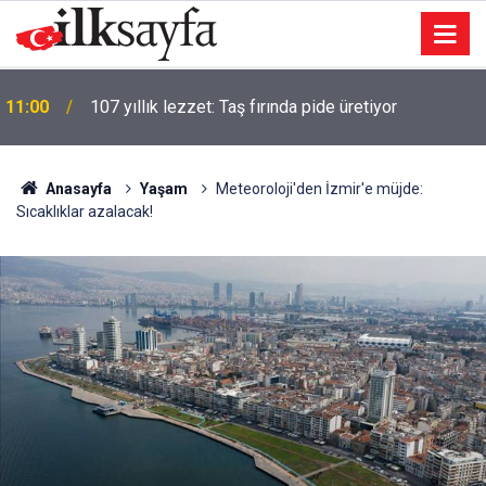
11:00
107 yıllık lezzet: Taş fırında pide üretiyor
10:12
Ankara Valisi Yakup Canbolat, Şelale Parkı gezdi
Anasayfa
Yaşam
Meteoroloji'den İzmir'e müjde:
Sıcaklıklar azalacak!