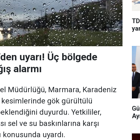
TD
yar
’den uyarı! Üç bölgede
ış alarmı
nel Müdürlüğü, Marmara, Karadeniz
ç kesimlerinde gök gürültülü
Gü
klendiğini duyurdu. Yetkililer,
Ay
sı sel ve su baskınlarına karşı
rı konusunda uyardı.