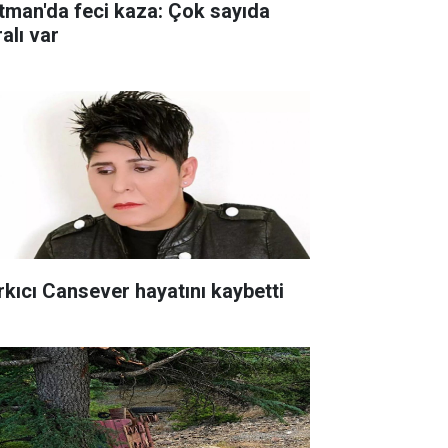
tman'da feci kaza: Çok sayıda
alı var
rkıcı Cansever hayatını kaybetti