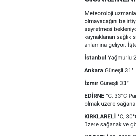
Meteoroloji uzmanları
olmayacağını belirtiy
seyretmesi bekleniyo
kaynaklanan sağlık 
anlamına geliyor. İşt
İstanbul
Yağmurlu 
Ankara
Güneşli 31°
İzmir
Güneşli 33°
EDİRNE
°C, 33°C Par
olmak üzere sağanak
KIRKLARELİ
°C, 30°C
üzere sağanak ve gök