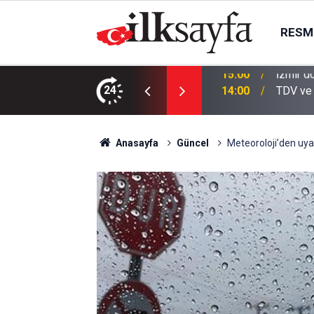
RESMI
eçti: Hedef birincilik
24
14:00
TDV ve 
Anasayfa
Güncel
Meteoroloji’den uya