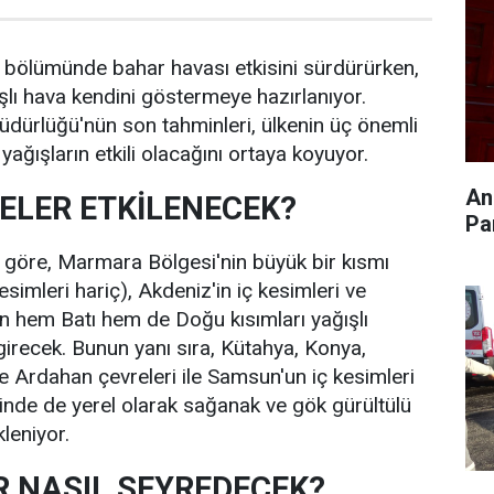
r bölümünde bahar havası etkisini sürdürürken,
şlı hava kendini göstermeye hazırlanıyor.
dürlüğü'nün son tahminleri, ülkenin üç önemli
ağışların etkili olacağını ortaya koyuyor.
An
ELER ETKİLENECEK?
Pa
 göre, Marmara Bölgesi'nin büyük bir kısmı
esimleri hariç), Akdeniz'in iç kesimleri ve
n hem Batı hem de Doğu kısımları yağışlı
 girecek. Bunun yanı sıra, Kütahya, Konya,
ve Ardahan çevreleri ile Samsun'un iç kesimleri
idinde de yerel olarak sağanak ve gök gürültülü
leniyor.
R NASIL SEYREDECEK?