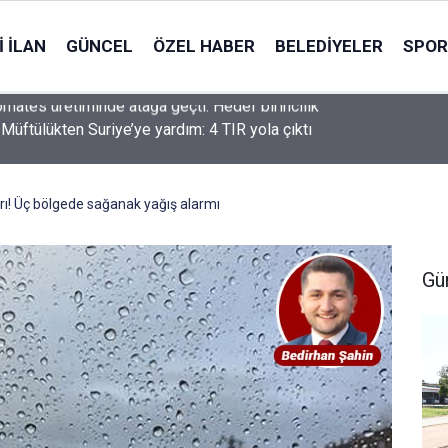
 İLAN
GÜNCEL
ÖZEL HABER
BELEDIYELER
SPOR
Müftülükten Suriye’ye yardım: 4 TIR yola çıktı
rı! Üç bölgede sağanak yağış alarmı
Gü