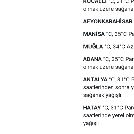
KOCAELİ
°C, 31°C Pa
olmak üzere sağanak
AFYONKARAHİSAR
MANİSA
°C, 35°C Par
MUĞLA
°C, 34°C Az 
ADANA
°C, 35°C Parça
olmak üzere sağanak
ANTALYA
°C, 31°C Pa
saatlerinden sonra 
sağanak yağışlı
HATAY
°C, 31°C Parç
saatlerinde yerel o
yağışlı