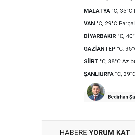
MALATYA
°C, 35°C P
VAN
°C, 29°C Parçalı
DİYARBAKIR
°C, 40°
GAZİANTEP
°C, 35°
SİİRT
°C, 38°C Az bu
ŞANLIURFA
°C, 39°C
Bedirhan Şa
HABERE
YORUM KAT