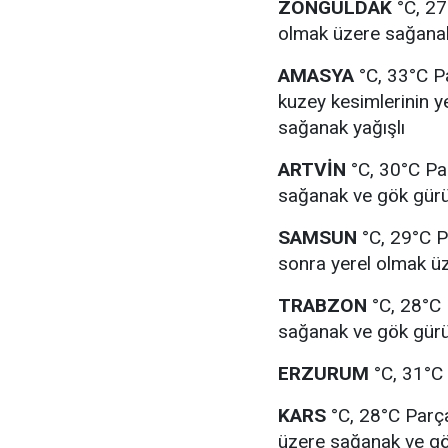
ZONGULDAK
°C, 27
olmak üzere sağanak
AMASYA
°C, 33°C Pa
kuzey kesimlerinin y
sağanak yağışlı
ARTVİN
°C, 30°C Par
sağanak ve gök gürül
SAMSUN
°C, 29°C Pa
sonra yerel olmak üz
TRABZON
°C, 28°C P
sağanak ve gök gürül
ERZURUM
°C, 31°C 
KARS
°C, 28°C Parça
üzere sağanak ve gök