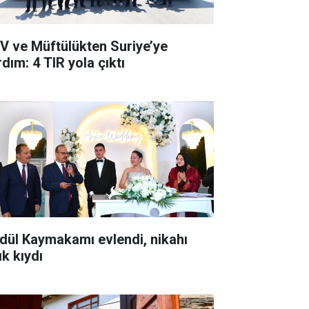
V ve Müftülükten Suriye’ye
dım: 4 TIR yola çıktı
dül Kaymakamı evlendi, nikahı
ık kıydı