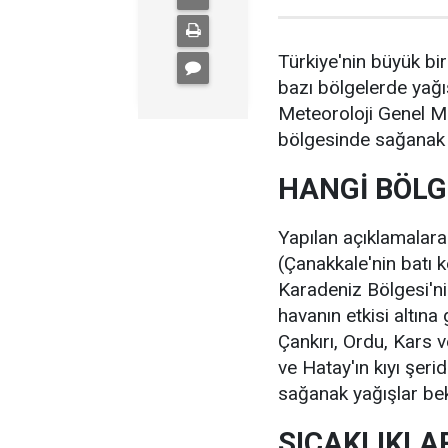
Türkiye'nin büyük bi
bazı bölgelerde yağı
Meteoroloji Genel Mü
bölgesinde sağanak y
HANGİ BÖLG
Yapılan açıklamalara
(Çanakkale'nin batı k
Karadeniz Bölgesi'ni
havanın etkisi altına
Çankırı, Ordu, Kars 
ve Hatay'ın kıyı şer
sağanak yağışlar bek
SICAKLIKLA