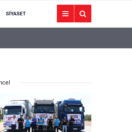
SIYASET
14:00
Çamlıdere köyleri doğalgaza kavuşuyor: Çalışma
ncel