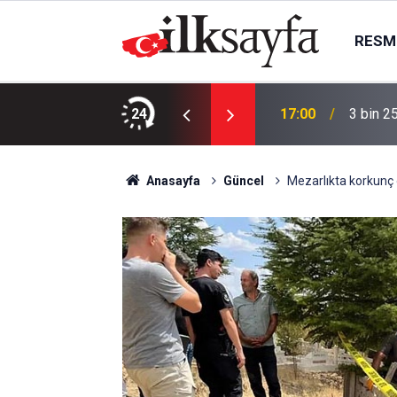
RESMI
martesi bugün kimin maçı var, hangi kanalda?
24
17:00
3 bin 2
Anasayfa
Güncel
Mezarlıkta korkunç 