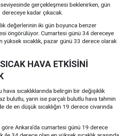
 seviyesinde gerçekleşmesi beklenirken, gün
33 dereceye kadar çıkacak.
lık değerlerinin iki gün boyunca benzer
esi öngörülüyor. Cumartesi günü 34 dereceye
n yüksek sıcaklık, pazar günü 33 derece olarak
SICAK HAVA ETKİSİNİ
K
hava sıcaklıklarında belirgin bir değişiklik
z bulutlu, yarın ise parçalı bulutlu hava tahmin
nde de en düşük sıcaklığın 19 derece civarında
re göre Ankara’da cumartesi günü 19 derece
ık ile 34 derece olan en yüksek sıcaklık arasında