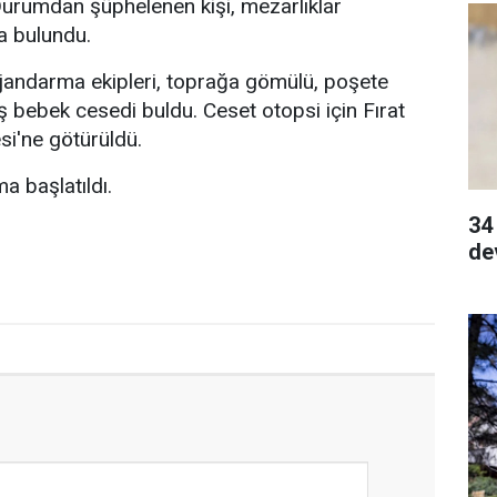
. Durumdan şüphelenen kişi, mezarlıklar
a bulundu.
 jandarma ekipleri, toprağa gömülü, poşete
 bebek cesedi buldu. Ceset otopsi için Fırat
si'ne götürüldü.
ma başlatıldı.
34
de