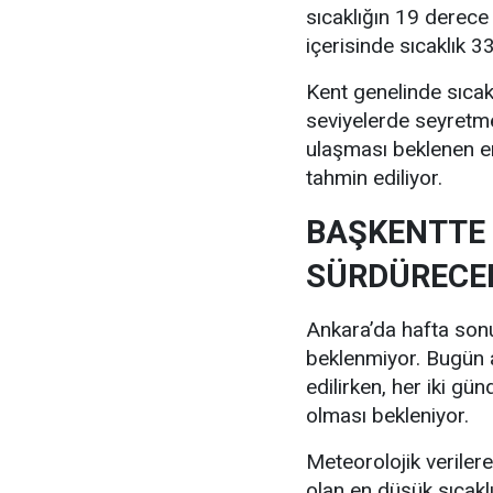
sıcaklığın 19 derece
içerisinde sıcaklık 
Kent genelinde sıcak
seviyelerde seyretm
ulaşması beklenen e
tahmin ediliyor.
BAŞKENTTE 
SÜRDÜRECE
Ankara’da hafta sonu 
beklenmiyor. Bugün a
edilirken, her iki gü
olması bekleniyor.
Meteorolojik verile
olan en düşük sıcakl