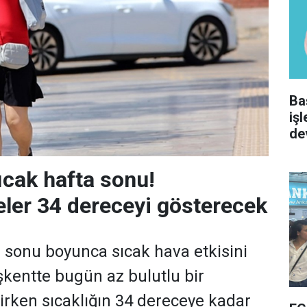
Ba
iş
de
ıcak hafta sonu!
ler 34 dereceyi gösterecek
 sonu boyunca sıcak hava etkisini
kentte bugün az bulutlu bir
rken sıcaklığın 34 dereceye kadar