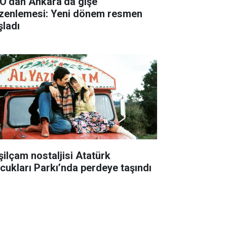
O’dan Ankara’da gişe
zenlemesi: Yeni dönem resmen
şladı
şilçam nostaljisi Atatürk
cukları Parkı’nda perdeye taşındı