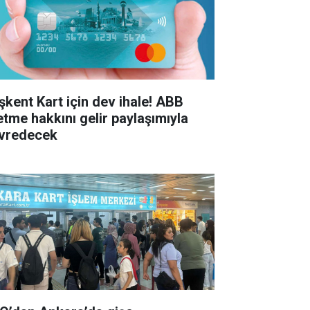
şkent Kart için dev ihale! ABB
letme hakkını gelir paylaşımıyla
vredecek