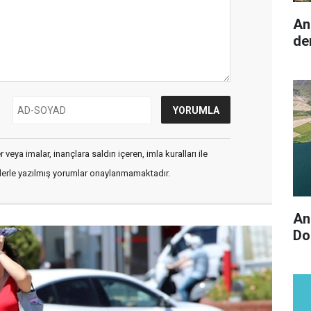
An
de
veya imalar, inançlara saldırı içeren, imla kuralları ile
flerle yazılmış yorumlar onaylanmamaktadır.
An
Do