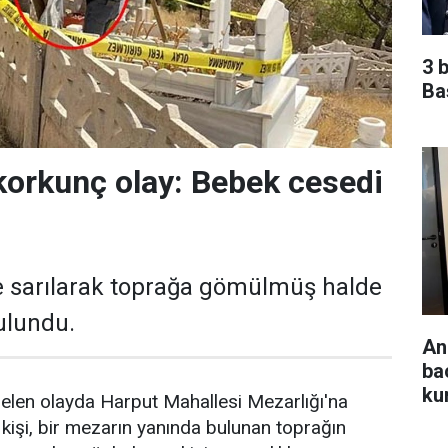
3 
Ba
korkunç olay: Bebek cesedi
e sarılarak toprağa gömülmüş halde
ulundu.
An
ba
ku
elen olayda Harput Mahallesi Mezarlığı'na
r kişi, bir mezarın yanında bulunan toprağın