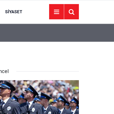
SIYASET
16:58
Mamak’ta lavanta tarlalarında şenlik düzenlendi
ncel