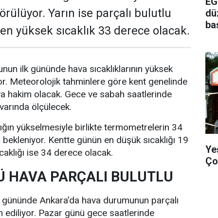
EG
rülüyor. Yarın ise parçalı bulutlu
dü
ba
e en yüksek sıcaklık 33 derece olacak.
nun ilk gününde hava sıcaklıklarının yüksek
r. Meteorolojik tahminlere göre kent genelinde
va hakim olacak. Gece ve sabah saatlerinde
ivarında ölçülecek.
lığın yükselmesiyle birlikte termometrelerin 34
bekleniyor. Kentte günün en düşük sıcaklığı 19
Ye
caklığı ise 34 derece olacak.
Ço
 HAVA PARÇALI BULUTLU
i gününde Ankara’da hava durumunun parçalı
n ediliyor. Pazar günü gece saatlerinde