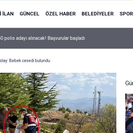
 İLAN
GÜNCEL
ÖZEL HABER
BELEDIYELER
SPOR
50 polis adayı alınacak! Başvurular başladı
olay: Bebek cesedi bulundu
Gü