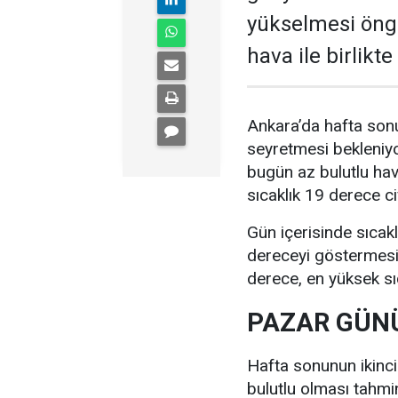
yükselmesi öngö
hava ile birlikt
Ankara’da hafta sonu
seyretmesi bekleniyo
bugün az bulutlu ha
sıcaklık 19 derece c
Gün içerisinde sıcak
dereceyi göstermesi 
derece, en yüksek sı
PAZAR GÜNÜ
Hafta sonunun ikinc
bulutlu olması tahmi