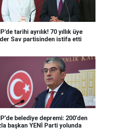
'de tarihi ayrılık! 70 yıllık üye
der Sav partisinden istifa etti
P’de belediye depremi: 200’den
zla başkan YENİ Parti yolunda