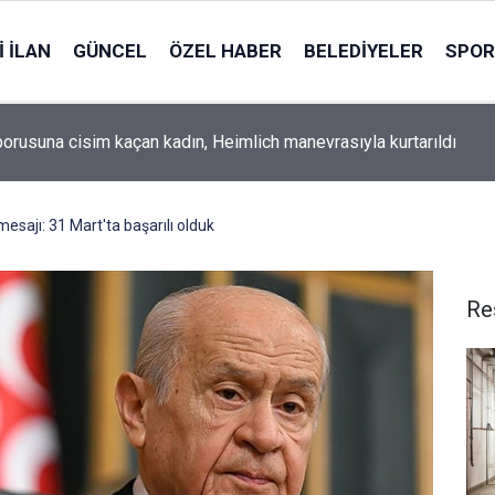
 İLAN
GÜNCEL
ÖZEL HABER
BELEDIYELER
SPOR
orusuna cisim kaçan kadın, Heimlich manevrasıyla kurtarıldı
esajı: 31 Mart'ta başarılı olduk
Re