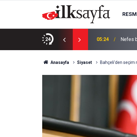
RESMI
eli emeklilik desteği
24
05:24
Nefes b
Anasayfa
Siyaset
Bahçeli'den seçim m