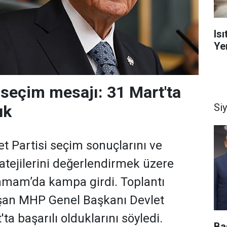
Is
Yen
 seçim mesajı: 31 Mart'ta
Si
uk
et Partisi seçim sonuçlarını ve
ratejilerini değerlendirmek üzere
amam’da kampa girdi. Toplantı
uşan MHP Genel Başkanı Devlet
'ta başarılı olduklarını söyledi.
Ba