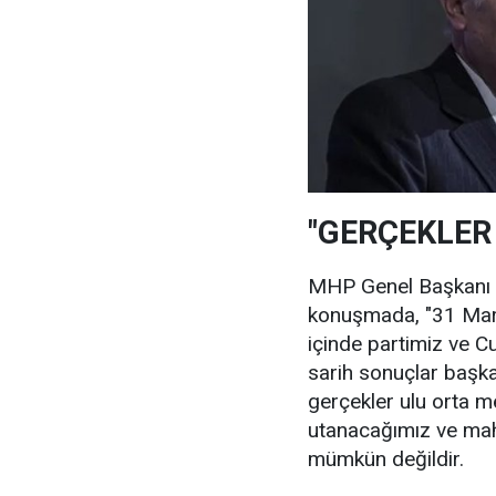
"GERÇEKLER
MHP Genel Başkanı De
konuşmada, "31 Mart
içinde partimiz ve C
sarih sonuçlar başka
gerçekler ulu orta m
utanacağımız ve ma
mümkün değildir.