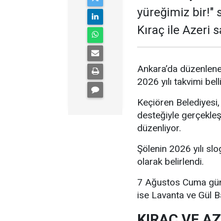
yüreğimiz bir!"
Kıraç ile Azeri 
Ankara’da düzenlenen
2026 yılı takvimi bell
Keçiören Belediyesi,
desteğiyle gerçekleşt
düzenliyor.
Şölenin 2026 yılı slo
olarak belirlendi.
7 Ağustos Cuma günü
ise Lavanta ve Gül B
KIRAÇ VE A