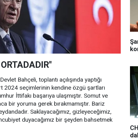
Şa
ko
 ORTADADIR"
vlet Bahçeli, toplantı açılışında yaptığı
 2024 seçimlerinin kendine özgü şartları
umhur İttifakı başarıya ulaşmıştır. Somut ve
ca bir yoruma gerek bırakmamıştır. Bariz
eydandadır. Saklayacağımız, gizleyeceğimiz,
hcubiyet duyacağımız bir şeyden bahsetmek
CH
da