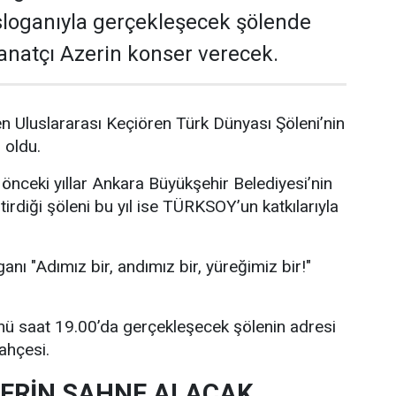
 sloganıyla gerçekleşecek şölende
sanatçı Azerin konser verecek.
 Uluslararası Keçiören Türk Dünyası Şöleni’nin
i oldu.
 önceki yıllar Ankara Büyükşehir Belediyesi’nin
irdiği şöleni bu yıl ise TÜRKSOY’un katkılarıyla
ganı "Adımız bir, andımız bir, yüreğimiz bir!"
 saat 19.00’da gerçekleşecek şölenin adresi
ahçesi.
ZERİN SAHNE ALACAK