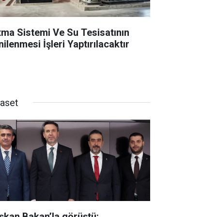
ıtma Sistemi Ve Su Tesisatının
ilenmesi İşleri Yaptırılacaktır
yaset
şkan Bakan’la görüştü: