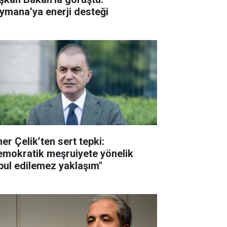
ymana’ya enerji desteği
er Çelik’ten sert tepki:
emokratik meşruiyete yönelik
bul edilemez yaklaşım"