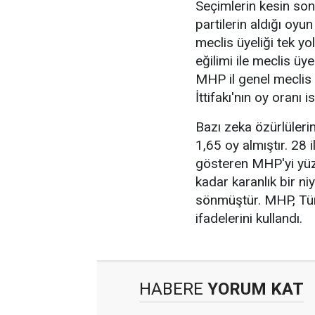
Seçimlerin kesin son
partilerin aldığı oyun
meclis üyeliği tek y
eğilimi ile meclis üy
MHP il genel meclis 
İttifakı'nın oy oranı 
Bazı zeka özürlüleri
1,65 oy almıştır. 28 
gösteren MHP'yi yüz
kadar karanlık bir ni
sönmüştür. MHP, Tür
ifadelerini kullandı.
HABERE
YORUM KAT