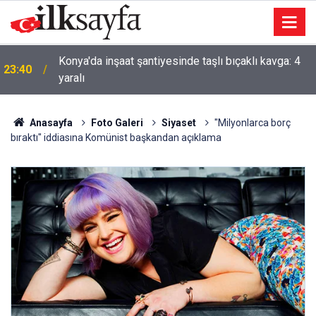
Konya'da inşaat şantiyesinde taşlı bıçaklı kavga: 4
23:40
yaralı
Anasayfa
Foto Galeri
Siyaset
"Milyonlarca borç
bıraktı" iddiasına Komünist başkandan açıklama