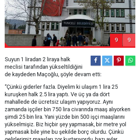
9
9
Suyun 1 liradan 2 liraya halk
meclisi tarafından yükseltildiğini
de kaydeden Maçoğlu, şöyle devam etti:
“Çünkü giderler fazla. Diyelim ki ulaşım 1 lira 25
kuruşken halk 2.5 lira yaptı. Ve üç ya da dört
mahallede de ücretsiz ulaşım yapıyoruz. Aynı
zamanda işçiler bin 750 lira civarında maaş alıyorken
şimdi 25 bin lira. Yani yüzde bin 500 işçi maaşlarını
yükselmişiz. Biz hiçbir şey yapmasak, bir metre yol
yapmasak bile yine bu şekilde borç olurdu. Çünkü
gelirlerimiz maaşları zor kurtarıyordu, bazı aylar