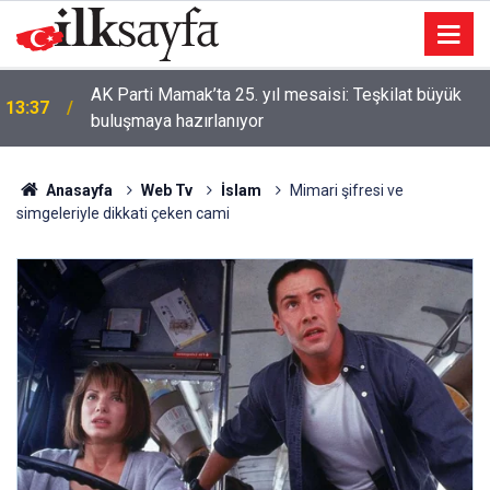
AK Parti Mamak’ta 25. yıl mesaisi: Teşkilat büyük
13:37
buluşmaya hazırlanıyor
Anasayfa
Web Tv
İslam
Mimari şifresi ve
simgeleriyle dikkati çeken cami