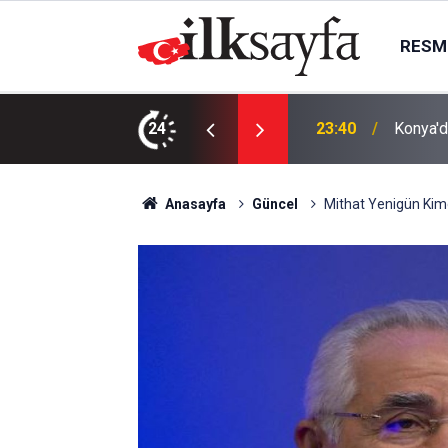
RESMI
AK Part
ı bıçaklı kavga: 4 yaralı
24
23:09
kurma k
Anasayfa
Güncel
Mithat Yenigün Kimd