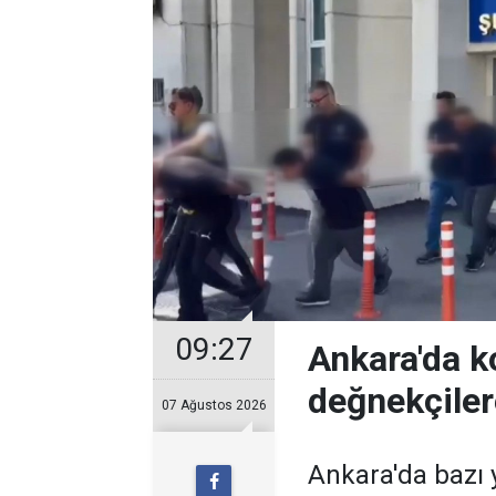
09:27
Ankara'da k
değnekçile
07 Ağustos 2026
Ankara'da bazı y