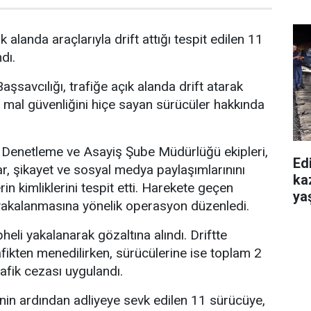
k alanda araçlarıyla drift attığı tespit edilen 11
dı.
şsavcılığı, trafiğe açık alanda drift atarak
 mal güvenliğini hiçe sayan sürücüler hakkında
Denetleme ve Asayiş Şube Müdürlüğü ekipleri,
Edi
ar, şikayet ve sosyal medya paylaşımlarınını
ka
rin kimliklerini tespit etti. Harekete geçen
yaş
n yakalanmasına yönelik operasyon düzenledi.
li yakalanarak gözaltına alındı. Driftte
afikten menedilirken, sürücülerine ise toplam 2
rafik cezası uygulandı.
inin ardından adliyeye sevk edilen 11 sürücüye,