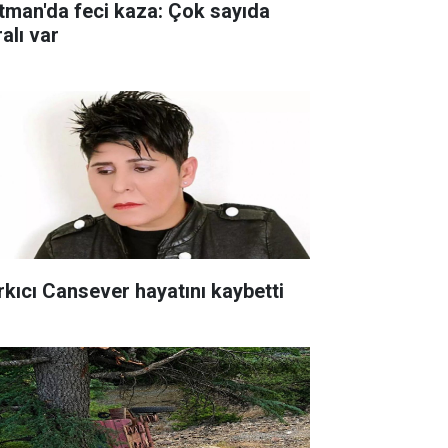
tman'da feci kaza: Çok sayıda
alı var
rkıcı Cansever hayatını kaybetti