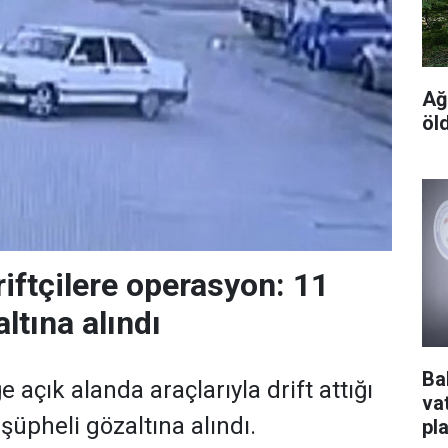
Ağ
öl
riftçilere operasyon: 11
ltına alındı
Ba
e açık alanda araçlarıyla drift attığı
va
 şüpheli gözaltına alındı.
pl