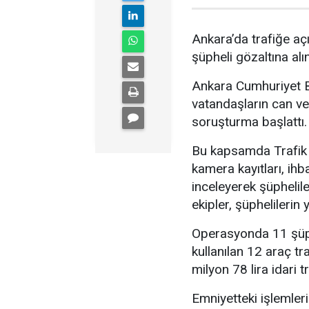
Ankara’da trafiğe açı
şüpheli gözaltına alın
Ankara Cumhuriyet Ba
vatandaşların can ve
soruşturma başlattı.
Bu kapsamda Trafik 
kamera kayıtları, ihb
inceleyerek şüphelile
ekipler, şüphelileri
Operasyonda 11 şüphe
kullanılan 12 araç tr
milyon 78 lira idari t
Emniyetteki işlemler