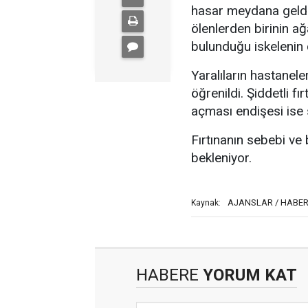
hasar meydana geldi.
ölenlerden birinin a
bulunduğu iskelenin ç
Yaralıların hastanele
öğrenildi. Şiddetli fı
açması endişesi ise 
Fırtınanın sebebi ve 
bekleniyor.
AJANSLAR / HABER
Kaynak:
HABERE
YORUM KAT