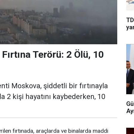
TD
yar
Fırtına Terörü: 2 Ölü, 10
ti Moskova, şiddetli bir fırtınayla
ada 2 kişi hayatını kaybederken, 10
Gü
Ay
ilen fırtınada, araçlarda ve binalarda maddi