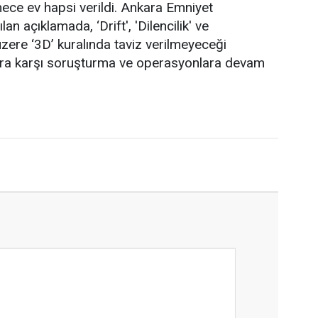
mece ev hapsi verildi. Ankara Emniyet
n açıklamada, ‘Drift', 'Dilencilik' ve
üzere ‘3D’ kuralında taviz verilmeyeceği
çlara karşı soruşturma ve operasyonlara devam