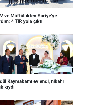
V ve Müftülükten Suriye’ye
dım: 4 TIR yola çıktı
dül Kaymakamı evlendi, nikahı
ık kıydı