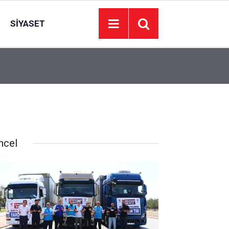
SIYASET
14:00
Çamlıdere köyleri doğalgaza kavuşuyor: Çalışma
ncel