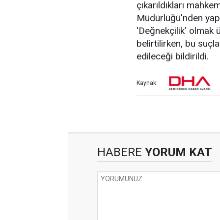
çıkarıldıkları mahke
Müdürlüğü'nden yapıla
'Değnekçilik’ olmak 
belirtilirken, bu su
edileceği bildirildi.
Kaynak:
HABERE
YORUM KAT