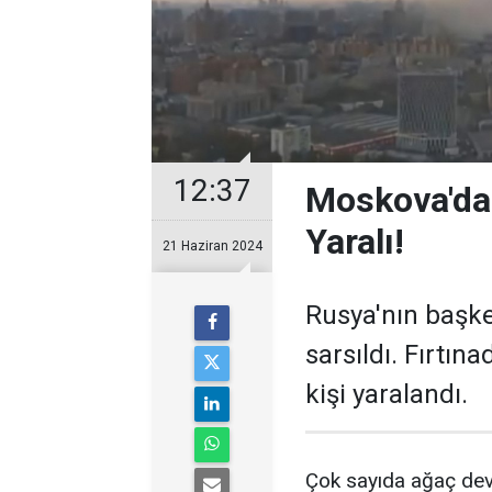
12:37
Moskova'da 
Yaralı!
21 Haziran 2024
Rusya'nın başken
sarsıldı. Fırtın
kişi yaralandı.
Çok sayıda ağaç devr