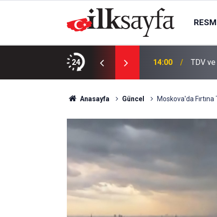
RESMI
eçti: Hedef birincilik
24
14:00
TDV ve 
Anasayfa
Güncel
Moskova'da Fırtına T