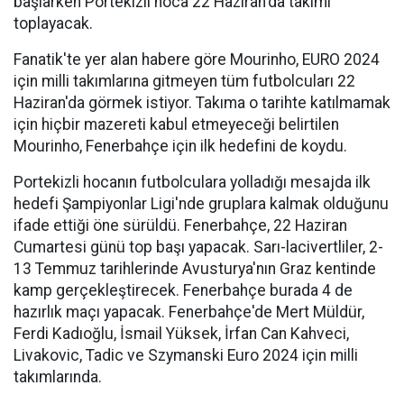
başlarken Portekizli hoca 22 Haziran'da takımı
toplayacak.
Fanatik'te yer alan habere göre Mourinho, EURO 2024
için milli takımlarına gitmeyen tüm futbolcuları 22
Haziran'da görmek istiyor. Takıma o tarihte katılmamak
için hiçbir mazereti kabul etmeyeceği belirtilen
Mourinho, Fenerbahçe için ilk hedefini de koydu.
Portekizli hocanın futbolculara yolladığı mesajda ilk
hedefi Şampiyonlar Ligi'nde gruplara kalmak olduğunu
ifade ettiği öne sürüldü. Fenerbahçe, 22 Haziran
Cumartesi günü top başı yapacak. Sarı-lacivertliler, 2-
13 Temmuz tarihlerinde Avusturya'nın Graz kentinde
kamp gerçekleştirecek. Fenerbahçe burada 4 de
hazırlık maçı yapacak. Fenerbahçe'de Mert Müldür,
Ferdi Kadıoğlu, İsmail Yüksek, İrfan Can Kahveci,
Livakovic, Tadic ve Szymanski Euro 2024 için milli
takımlarında.