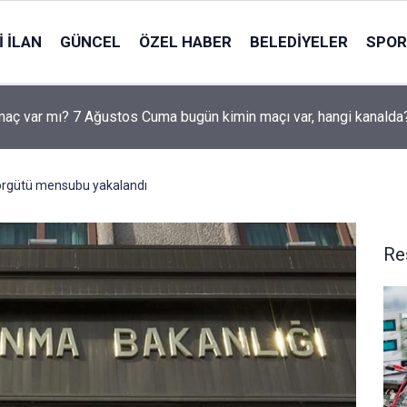
 İLAN
GÜNCEL
ÖZEL HABER
BELEDIYELER
SPOR
aç var mı? 7 Ağustos Cuma bugün kimin maçı var, hangi kanalda
örgütü mensubu yakalandı
Re