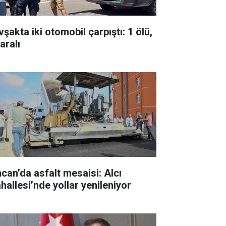
şakta iki otomobil çarpıştı: 1 ölü,
aralı
ncan’da asfalt mesaisi: Alcı
hallesi’nde yollar yenileniyor