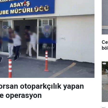
Ce
bö
orsan otoparkçılık yapan
re operasyon