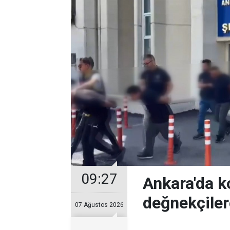
09:27
Ankara'da k
değnekçile
07 Ağustos 2026