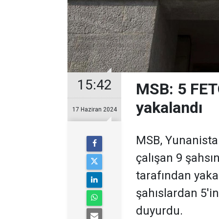
15:42
MSB: 5 FET
yakalandı
17 Haziran 2024
MSB, Yunanistan
çalışan 9 şahsın
tarafından yaka
şahıslardan 5'
duyurdu.