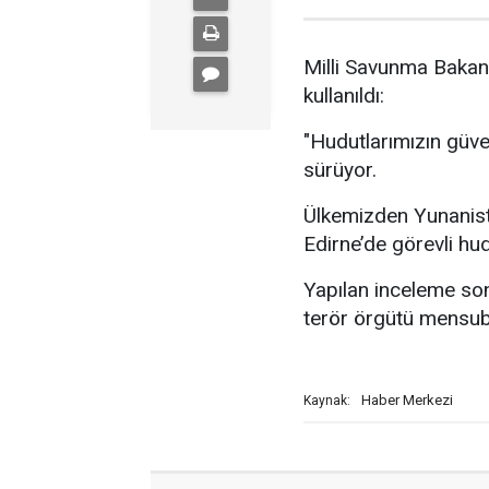
Milli Savunma Bakanl
kullanıldı:
"Hudutlarımızın güve
sürüyor.
Ülkemizden Yunanista
Edirne’de görevli hud
Yapılan inceleme so
terör örgütü mensubu
Haber Merkezi
Kaynak: