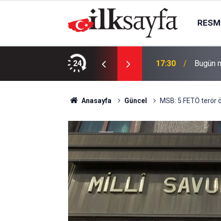
RESMI
ölü, 5 yaralı
24
17:30
Bugün m
Anasayfa
Güncel
MSB: 5 FETÖ terör 