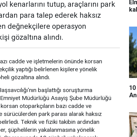
El
ol kenarlarını tutup, araçlarını park
ka
ardan para talep ederek haksız
en değnekçilere operasyon
işi gözaltına alındı.
azı cadde ve işletmelerin önünde korsan
kçilik yaptığı belirlenen kişilere yönelik
li gözaltına alındı.
10
şsavcılığı'nın başlattığı soruşturma
An
Emniyet Müdürlüğü Asayiş Şube Müdürlüğü
e korsan otoparkçıların bazı cadde ve
de sürücülerden park parası alarak haksız
elirledi. Teknik ve fiziki takibin ardından
er, şüphelilerin yakalanmasına yönelik