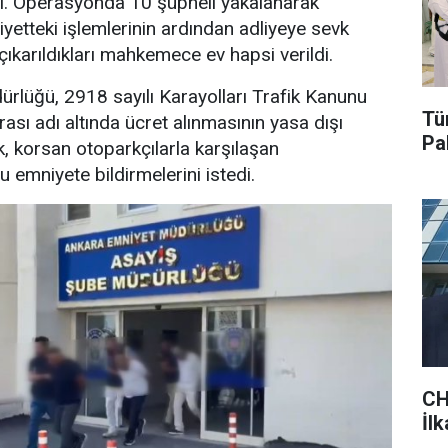
. Operasyonda 10 şüpheli yakalanarak
iyetteki işlemlerinin ardından adliyeye sevk
çıkarıldıkları mahkemece ev hapsi verildi.
rlüğü, 2918 sayılı Karayolları Trafik Kanunu
Tü
sı adı altında ücret alınmasının yasa dışı
Pa
k, korsan otoparkçılarla karşılaşan
 emniyete bildirmelerini istedi.
CH
İl