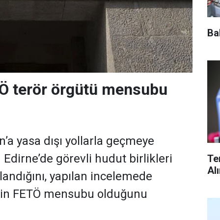
Ba
Ö terör örgütü mensubu
’a yasa dışı yollarla geçmeye
 Edirne’de görevli hudut birlikleri
Te
Al
landığını, yapılan incelemede
inin FETÖ mensubu olduğunu