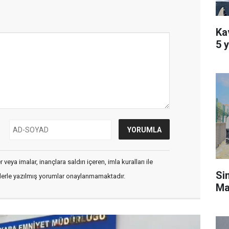
Kav
5 y
veya imalar, inançlara saldırı içeren, imla kuralları ile
Si
flerle yazılmış yorumlar onaylanmamaktadır.
Ma