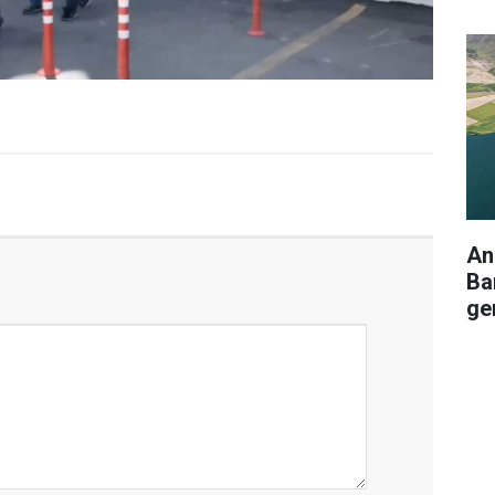
An
Ba
ger