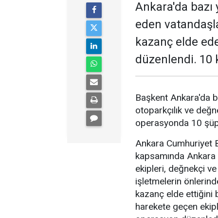
Ankara'da bazı y
eden vatandaşl
kazanç elde ed
düzenlendi. 10 k
Başkent Ankara'da b
otoparkçılık ve değne
operasyonda 10 şüphe
Ankara Cumhuriyet Ba
kapsamında Ankara 
ekipleri, değnekçi v
işletmelerin önlerin
kazanç elde ettiğini b
harekete geçen ekipl