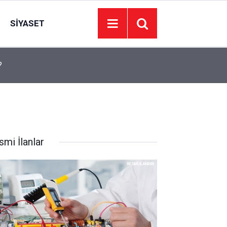
SIYASET
?
17:19
Çankaya’da apartman tartışmasında öldürülen ko
smi İlanlar