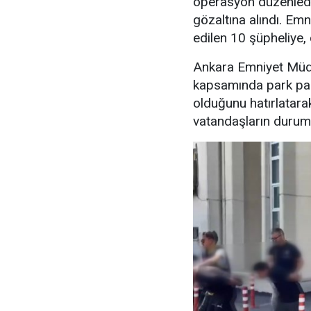
operasyon düzenledi
gözaltına alındı. Emn
edilen 10 şüpheliye, 
Ankara Emniyet Müdü
kapsamında park para
olduğunu hatırlatara
vatandaşların durumu