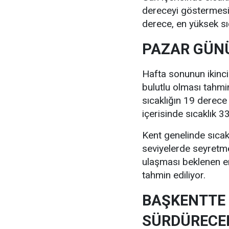
dereceyi göstermesi 
derece, en yüksek sı
PAZAR GÜNÜ
Hafta sonunun ikinc
bulutlu olması tahmi
sıcaklığın 19 derece
içerisinde sıcaklık 
Kent genelinde sıcak
seviyelerde seyretm
ulaşması beklenen e
tahmin ediliyor.
BAŞKENTTE 
SÜRDÜRECE