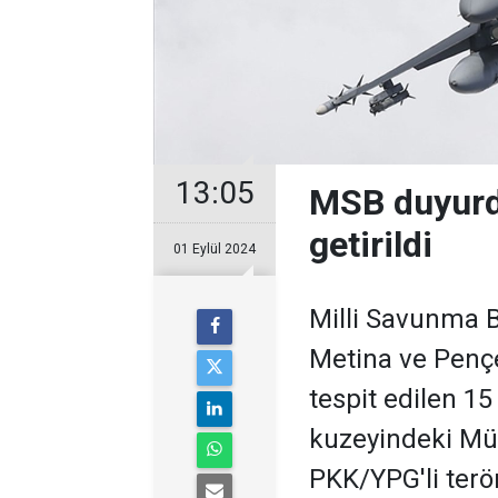
13:05
MSB duyurdu
getirildi
01 Eylül 2024
Milli Savunma Ba
Metina ve Pençe
tespit edilen 15 
kuzeyindeki Mün
PKK/YPG'li teröri