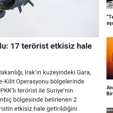
“T
aş
: 17 terörist etkisiz hale
kanlığı, Irak’ın kuzeyindeki Gara,
-Kilit Operasyonu bölgelerinde
An
PKK’lı terörist ile Suriye'nin
Bi
biç bölgesinde belirlenen 2
stin etkisiz hale getirildiğini