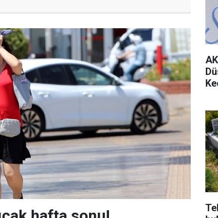
AK
Dü
Ke
Te
ıcak hafta sonu!