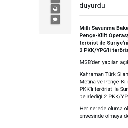
duyurdu.
Milli Savunma Bakan
Pençe-Kilit Operasy
terörist ile Suriye
2 PKK/YPG'li teröris
MSB'den yapılan açık
Kahraman Türk Silahl
Metina ve Pençe-Kili
PKK’lı terörist ile 
belirlediği 2 PKK/YPG'
Her nerede olursa ol
ensesinde olmaya d