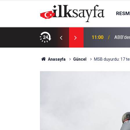
RESMI
olunun dört temel unsuru
24
11:00
ABB’den
Anasayfa
Güncel
MSB duyurdu: 17 terö