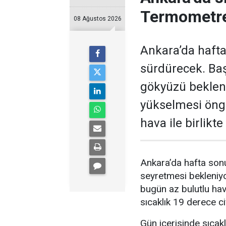
Termometre
08 Ağustos 2026
Ankara’da hafta
sürdürecek. Baş
gökyüzü bekleni
yükselmesi öngö
hava ile birlikt
Ankara’da hafta sonu
seyretmesi bekleniyo
bugün az bulutlu ha
sıcaklık 19 derece c
Gün içerisinde sıcak