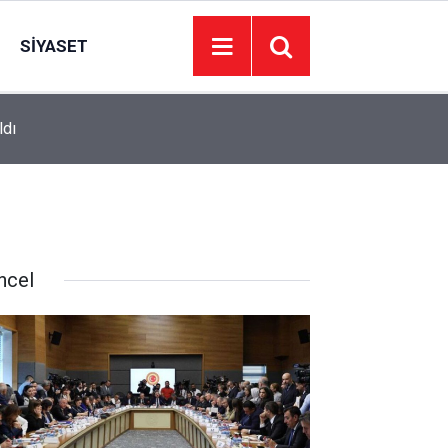
SIYASET
ldı
10:41
Süper Lig’de fikstür netleşti! İşte 2 ve 3. haftad
ncel