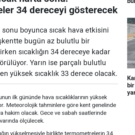
bu
ler 34 dereceyi gösterecek
 sonu boyunca sıcak hava etkisini
kentte bugün az bulutlu bir
rken sıcaklığın 34 dereceye kadar
rülüyor. Yarın ise parçalı bulutlu
e en yüksek sıcaklık 33 derece olacak.
Ka
bir
yar
nun ilk gününde hava sıcaklıklarının yüksek
r. Meteorolojik tahminlere göre kent genelinde
va hakim olacak. Gece ve sabah saatlerinde
ivarında ölçülecek.
lığın yükselmesiyle birlikte termometrelerin 34