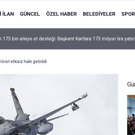
 İLAN
GÜNCEL
ÖZEL HABER
BELEDIYELER
SPOR
 173 bin aileye et desteği: Başkent Kartlara 173 milyon lira yatırı
rist etkisiz hale getirildi
Gü