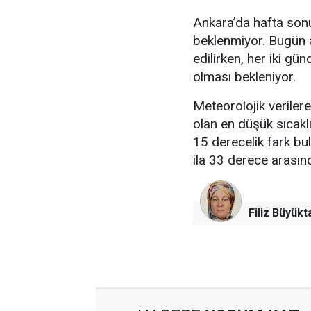
Ankara’da hafta sonu 
beklenmiyor. Bugün a
edilirken, her iki gü
olması bekleniyor.
Meteorolojik verile
olan en düşük sıcakl
15 derecelik fark bu
ila 33 derece arası
Filiz Büyükt