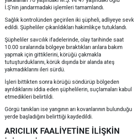
yakalanan 78 yaşındaki M.Ş. ve 47 yaşındaki oğlu
İ.Ş'nin jandarmadaki işlemleri tamamlandı.
Sağlık kontrolünden geçirilen iki şüpheli, adliyeye sevk
edildi. Şüpheliler çıkarıldıkları hakimlikçe tutuklandı.
Şüpheliler savcılık ifadelerinde, olay tarihinde saat
10.00 sıralarında bölgeye bıraktıkları arılara bakım
yapmak için gittiklerini, körüğü çakmakla
tutuşturduklarını, körük dışında bir alanda ateş
yakmadıklarını ileri sürdü.
İşleri bittikten sonra körüğü söndürüp bölgeden
ayrıldıklarını iddia eden şüphelilerin, suçlamaları kabul
etmedikleri belirtildi.
Görgü tanıkları ise yangının arı kovanlarının bulunduğu
yerde başladığını belirttiği kaydedildi.
ARICILIK FAALİYETİNE İLİŞKİN