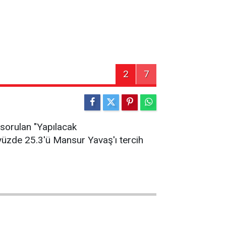
2
7
 sorulan "Yapılacak
 yüzde 25.3'ü Mansur Yavaş'ı tercih