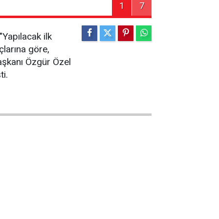
1
7
Yapılacak ilk
çlarına göre,
aşkanı Özgür Özel
i.