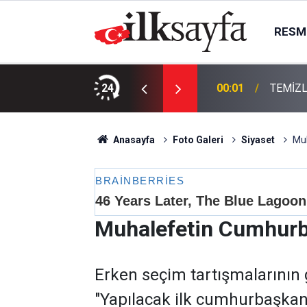
RESMI
KTIR
24
00:01
TEMİZL
Anasayfa
Foto Galeri
Siyaset
Muh
Muhalefetin Cumhurb
Erken seçim tartışmalarının
"Yapılacak ilk cumhurbaşkanl