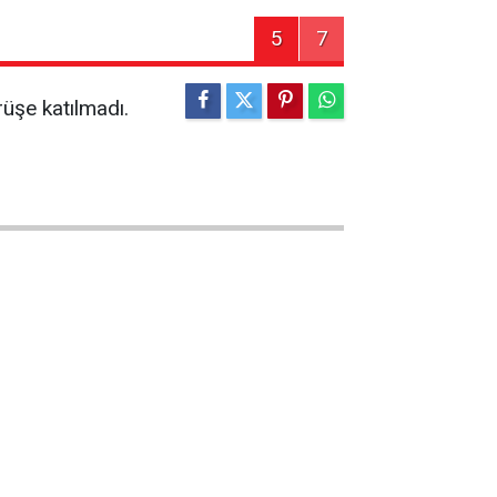
5
7
rüşe katılmadı.