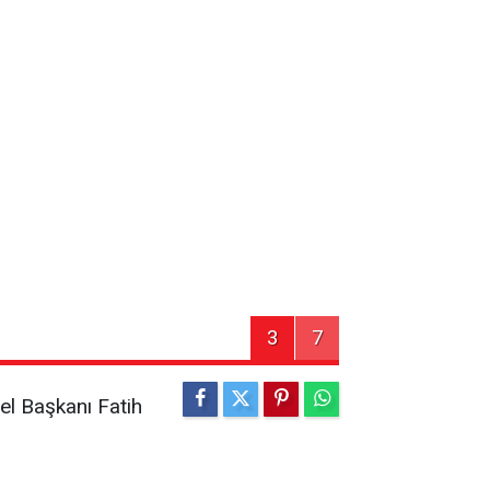
3
7
el Başkanı Fatih