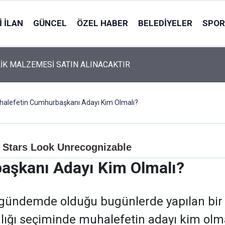
 İLAN
GÜNCEL
ÖZEL HABER
BELEDIYELER
SPOR
İK MALZEMESİ SATIN ALINACAKTIR
alefetin Cumhurbaşkanı Adayı Kim Olmalı?
aşkanı Adayı Kim Olmalı?
 gündemde olduğu bugünlerde yapılan bir 
ığı seçiminde muhalefetin adayı kim olmal