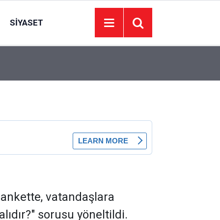
SIYASET
00:01
BAKIM VE ONARIM HİZMETİ ALINACAKTIR
ankette, vatandaşlara
ıdır?" sorusu yöneltildi.