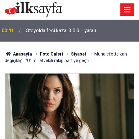
00:41
Otoyolda feci kaza: 3 ölü 1 yaralı
Anasayfa
Foto Galeri
Siyaset
Muhalefette kan
değişikliği: “O” milletvekili rakip partiye geçti