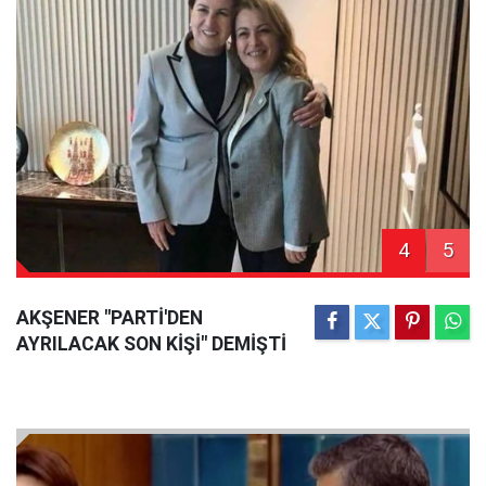
4
5
AKŞENER "PARTİ'DEN
AYRILACAK SON KİŞİ" DEMİŞTİ