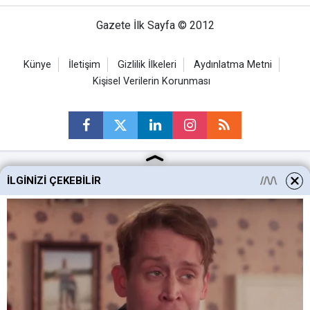
Gazete İlk Sayfa © 2012
Künye
İletişim
Gizlilik İlkeleri
Aydınlatma Metni
Kişisel Verilerin Korunması
İLGINIZI ÇEKEBILIR
Ankara Haberleri
Keçiören Haberleri
Altındağ Haberleri
Sincan Haberleri
Mamak Haberleri