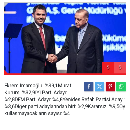
5
5
Ekrem İmamoğlu: %39,1Murat
Kurum: %32,9İYİ Parti Adayı:
%2,8DEM Parti Adayı: %4,8Yeniden Refah Partisi Adayı:
%3,6Diğer parti adaylarından biri: %2,9Kararsız: %9,5Oy
kullanmayacakların sayısı: %4