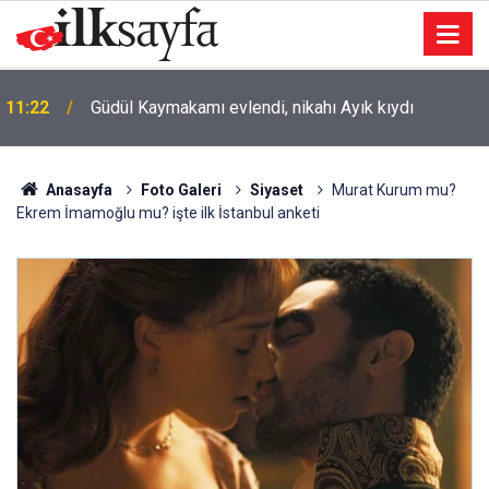
11:22
Güdül Kaymakamı evlendi, nikahı Ayık kıydı
Anasayfa
Foto Galeri
Siyaset
Murat Kurum mu?
Ekrem İmamoğlu mu? işte ilk İstanbul anketi