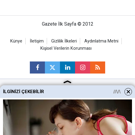
Gazete İlk Sayfa © 2012
Künye
İletişim
Gizlilik İlkeleri
Aydınlatma Metni
Kişisel Verilerin Korunması
İLGINIZI ÇEKEBILIR
Ankara Haberleri
Keçiören Haberleri
Altındağ Haberleri
Sincan Haberleri
Mamak Haberleri