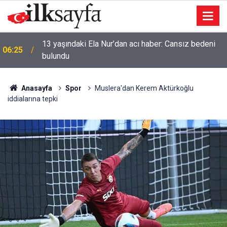
13 yaşındaki Ela Nur’dan acı haber: Cansız bedeni
06:25
bulundu
Anasayfa
Spor
Muslera'dan Kerem Aktürkoğlu
iddialarına tepki