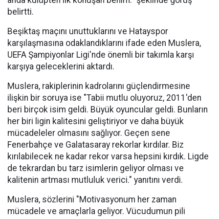
anda kulüpten ilk konuşan benim." şeklinde görüş
belirtti.
Beşiktaş maçını unuttuklarını ve Hatayspor
karşılaşmasına odaklandıklarını ifade eden Muslera,
UEFA Şampiyonlar Ligi'nde önemli bir takımla karşı
karşıya geleceklerini aktardı.
Muslera, rakiplerinin kadrolarını güçlendirmesine
ilişkin bir soruya ise "Tabii mutlu oluyoruz, 2011'den
beri birçok isim geldi. Büyük oyuncular geldi. Bunların
her biri ligin kalitesini geliştiriyor ve daha büyük
mücadeleler olmasını sağlıyor. Geçen sene
Fenerbahçe ve Galatasaray rekorlar kırdılar. Biz
kırılabilecek ne kadar rekor varsa hepsini kırdık. Ligde
de tekrardan bu tarz isimlerin geliyor olması ve
kalitenin artması mutluluk verici." yanıtını verdi.
Muslera, sözlerini "Motivasyonum her zaman
mücadele ve amaçlarla geliyor. Vücudumun pili