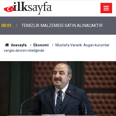
00:01
TEMİZLİK MALZEMESİ SATIN ALINACAKTIR
Anasayfa
Ekonomi
Mustafa Varank: Asgari kurumlar
vergisi devrim niteliğinde