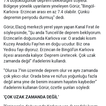
7.4 büyüklüğünde deprem beklediğini söyledi.
Bölgeye yönelik uyarılarını yineleyen Görür, "Bingöl-
Karlıova- Erzincan arası en az 7.4 olabilir. Çünkü
depremin periyodu durmuş" dedi.
Görür, Elazığ merkezli yerel yayın yapan Kanal Fırat ile
söyleşisinde, "Şu anda Tunceli’de deprem bekliyorum.
Erzincan’ın doğusunda Karlıova var. O aradaki kısım
Kuzey Anadolu Fayı’nın en doğu ucudur. Biz ona
Yedisu fayı diyoruz. Erzincan ile Bingöl’ün Karlıova
ilçesi arasında kalıyor. Deprem üretecek. Çok uzak
zamanda değil" ifadelerini kullandı.
"Olursa 7’nin üzerinde deprem olur ve aynı zamanda
çok yıkıcı olur. Orada bina ve nüfus yoğunluğu fazla
değil ama yine de benim insanım hayatını kaybeder"
ifadelerini kullanan Görür, özetle şunları söyledi:
'ÇOK UZAK ZAMANDA DEĞİL'