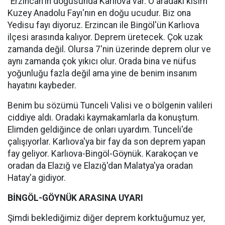
"Erzincan'ın doğusunda Karlıova var. O aradaki kısım
Kuzey Anadolu Fayı'nın en doğu ucudur. Biz ona
Yedisu fayı diyoruz. Erzincan ile Bingöl'ün Karlıova
ilçesi arasında kalıyor. Deprem üretecek. Çok uzak
zamanda değil. Olursa 7'nin üzerinde deprem olur ve
aynı zamanda çok yıkıcı olur. Orada bina ve nüfus
yoğunluğu fazla değil ama yine de benim insanım
hayatını kaybeder.
Benim bu sözümü Tunceli Valisi ve o bölgenin valileri
ciddiye aldı. Oradaki kaymakamlarla da konuştum.
Elimden geldiğince de onları uyardım. Tunceli'de
çalışıyorlar. Karlıova'ya bir fay da son deprem yapan
fay geliyor. Karlıova-Bingöl-Göynük. Karakoçan ve
oradan da Elazığ ve Elazığ'dan Malatya'ya oradan
Hatay'a gidiyor.
BİNGÖL-GÖYNÜK ARASINA UYARI
Şimdi beklediğimiz diğer deprem korktuğumuz yer,