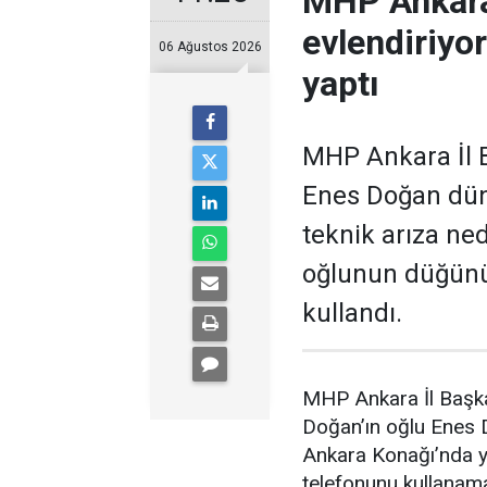
MHP Ankara
evlendiriyo
06 Ağustos 2026
yaptı
MHP Ankara İl B
Enes Doğan düny
teknik arıza ne
oğlunun düğünü
kullandı.
MHP Ankara İl Başka
Doğan’ın oğlu Enes
Ankara Konağı’nda ya
telefonunu kullanam