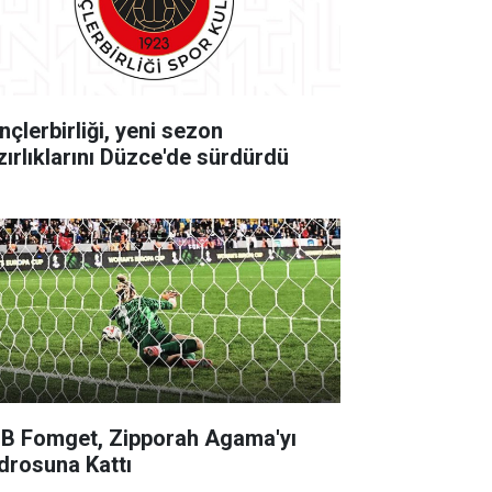
nçlerbirliği, yeni sezon
zırlıklarını Düzce'de sürdürdü
B Fomget, Zipporah Agama'yı
drosuna Kattı