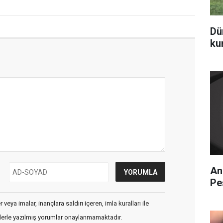
Dü
ku
An
Pe
veya imalar, inançlara saldırı içeren, imla kuralları ile
flerle yazılmış yorumlar onaylanmamaktadır.