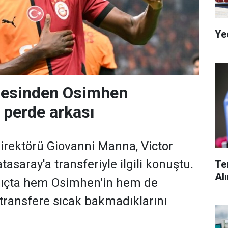
Ye
hesinden Osimhen
n perde arkası
Direktörü Giovanni Manna, Victor
asaray'a transferiyle ilgili konuştu.
Te
Al
ıçta hem Osimhen'in hem de
 transfere sıcak bakmadıklarını