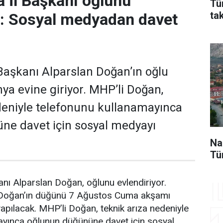
 İl Başkanı oğlunu
Tü
ta
r: Sosyal medyadan davet
aşkanı Alparslan Doğan’ın oğlu
a evine giriyor. MHP’li Doğan,
deniyle telefonunu kullanamayınca
ne davet için sosyal medyayı
Na
Tü
nı Alparslan Doğan, oğlunu evlendiriyor.
 Doğan’ın düğünü 7 Ağustos Cuma akşamı
pılacak. MHP’li Doğan, teknik arıza nedeniyle
ayınca oğlunun düğününe davet için sosyal