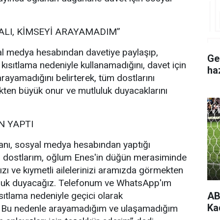
ALI, KİMSEYİ ARAYAMADIM”
l medya hesabından davetiye paylaşıp,
Ge
 kısıtlama nedeniyle kullanamadığını, davet için
ha
rayamadığını belirterek, tüm dostlarını
ten büyük onur ve mutluluk duyacaklarını
 YAPTI
nı, sosyal medya hesabından yaptığı
i dostlarım, oğlum Enes'in düğün merasiminde
ızı ve kıymetli ailelerinizi aramızda görmekten
uluk duyacağız. Telefonum ve WhatsApp'ım
AB
sıtlama nedeniyle geçici olarak
Ka
. Bu nedenle arayamadığım ve ulaşamadığım