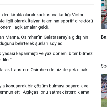
'den kiralık olarak kadrosuna kattığı Victor
e ilgili olarak İtalyan takımının sportif direktörü
nemli açıklamalar geldi.
Ba
n Manna, Osimhen'in Galatasaray'a gidişinin
lduğunu belirterek şunları söyledi:
piyasası kapanmıştı ve yaz dönemi biter bitmez
diler."
Sp
 olarak transfere Osimhen de biz de pek sıcak
la konuşarak bir çözüm bulmayı başardık ve
mnun etti. Açıkçası onu satmak isterdik ama