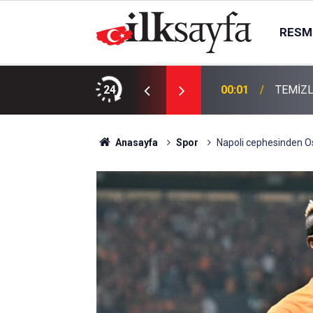
RESMI
KTIR
24
00:01
TEMİZL
Anasayfa
Spor
Napoli cephesinden Os