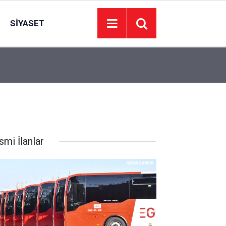
SIYASET
00:01
BAKIM VE ONARIM HİZMETİ ALINACAKTIR
smi İlanlar