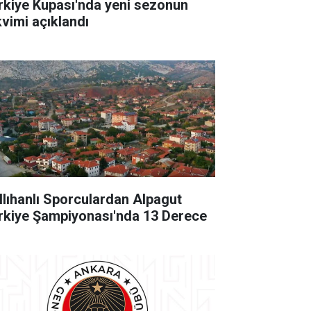
rkiye Kupası'nda yeni sezonun
kvimi açıklandı
llıhanlı Sporculardan Alpagut
rkiye Şampiyonası'nda 13 Derece