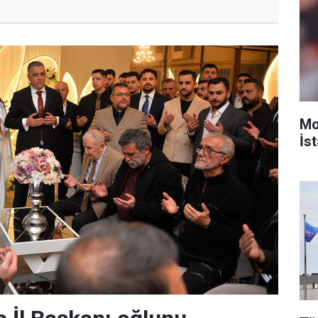
Mo
İst