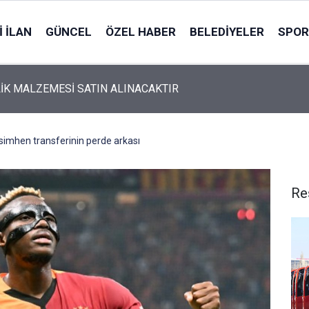
 İLAN
GÜNCEL
ÖZEL HABER
BELEDIYELER
SPOR
İK MALZEMESİ SATIN ALINACAKTIR
imhen transferinin perde arkası
Re