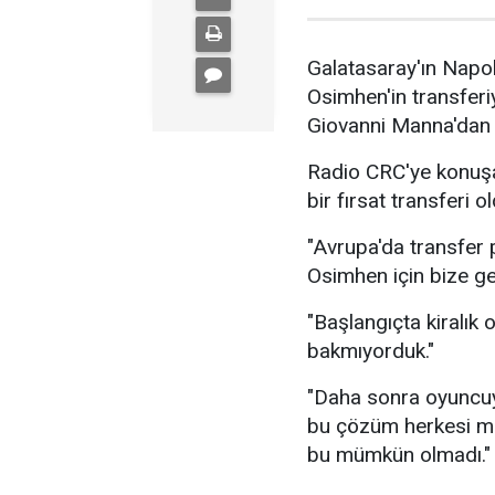
Galatasaray'ın Napoli
Osimhen'in transferiyl
Giovanni Manna'dan ö
Radio CRC'ye konuşa
bir fırsat transferi o
"Avrupa'da transfer 
Osimhen için bize gel
"Başlangıçta kiralık
bakmıyorduk."
"Daha sonra oyuncuy
bu çözüm herkesi me
bu mümkün olmadı."