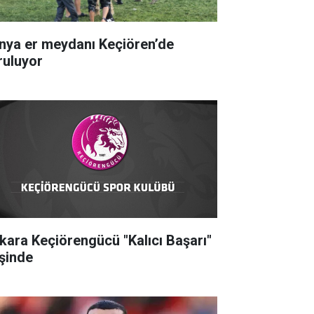
nya er meydanı Keçiören’de
ruluyor
kara Keçiörengücü "Kalıcı Başarı"
şinde