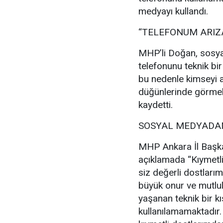
medyayı kullandı.
“TELEFONUM ARIZ
MHP’li Doğan, sosya
telefonunu teknik bir
bu nedenle kimseyi a
düğünlerinde görmek
kaydetti.
SOSYAL MEDYADAN
MHP Ankara İl Başka
açıklamada “Kıymetl
siz değerli dostlarım
büyük onur ve mutl
yaşanan teknik bir kı
kullanılamamaktadır