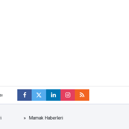
sı
i
Mamak Haberleri