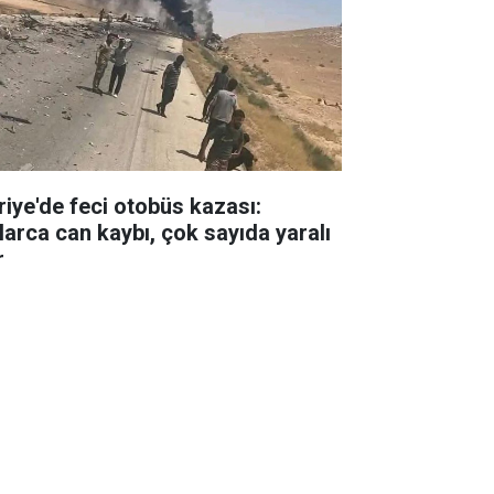
riye'de feci otobüs kazası:
larca can kaybı, çok sayıda yaralı
r