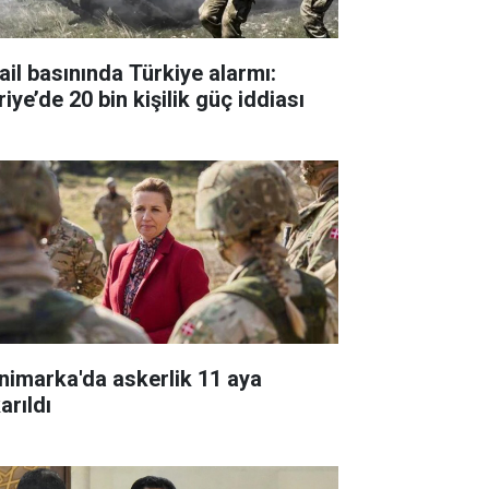
rail basınında Türkiye alarmı:
iye’de 20 bin kişilik güç iddiası
nimarka'da askerlik 11 aya
arıldı