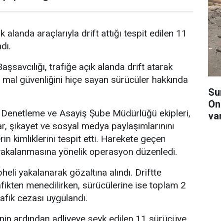
k alanda araçlarıyla drift attığı tespit edilen 11
dı.
şsavcılığı, trafiğe açık alanda drift atarak
 mal güvenliğini hiçe sayan sürücüler hakkında
Su
On
Denetleme ve Asayiş Şube Müdürlüğü ekipleri,
va
ar, şikayet ve sosyal medya paylaşımlarınını
rin kimliklerini tespit etti. Harekete geçen
n yakalanmasına yönelik operasyon düzenledi.
li yakalanarak gözaltına alındı. Driftte
afikten menedilirken, sürücülerine ise toplam 2
rafik cezası uygulandı.
inin ardından adliyeye sevk edilen 11 sürücüye,