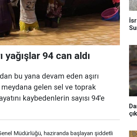
İs
Sur
rı yağışlar 94 can aldı
ndan bu yana devam eden aşırı
 meydana gelen sel ve toprak
yatını kaybedenlerin sayısı 94'e
Da
çık
Genel Müdürlüğü, haziranda başlayan şiddetli