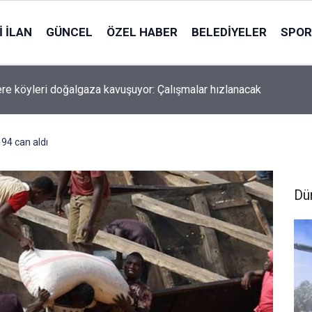
 İLAN
GÜNCEL
ÖZEL HABER
BELEDIYELER
SPOR
re köyleri doğalgaza kavuşuyor: Çalışmalar hızlanacak
r 94 can aldı
Dü