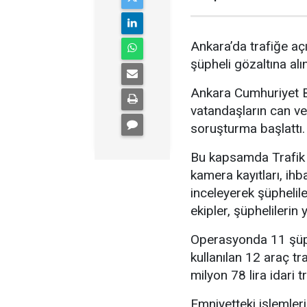
Ankara’da trafiğe açı
şüpheli gözaltına alın
Ankara Cumhuriyet Ba
vatandaşların can ve
soruşturma başlattı.
Bu kapsamda Trafik 
kamera kayıtları, ihb
inceleyerek şüphelile
ekipler, şüphelileri
Operasyonda 11 şüphe
kullanılan 12 araç tr
milyon 78 lira idari t
Emniyetteki işlemler