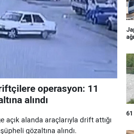
Ja
ağ
riftçilere operasyon: 11
ltına alındı
61 
e açık alanda araçlarıyla drift attığı
 şüpheli gözaltına alındı.