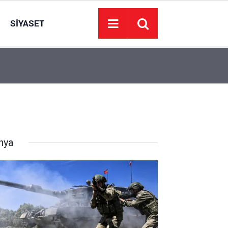
SIYASET
13:09
2 kardeş serinlemek için girdikleri Fırat'ta boğu
nya