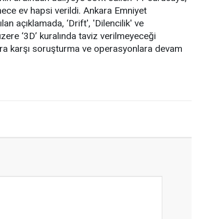
mece ev hapsi verildi. Ankara Emniyet
n açıklamada, ‘Drift', 'Dilencilik' ve
üzere ‘3D’ kuralında taviz verilmeyeceği
çlara karşı soruşturma ve operasyonlara devam