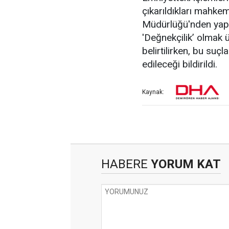
çıkarıldıkları mahke
Müdürlüğü'nden yapıla
'Değnekçilik’ olmak 
belirtilirken, bu su
edileceği bildirildi.
Kaynak:
HABERE
YORUM KAT