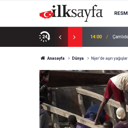
RESMI
dım: 4 TIR yola çıktı
24
14:00
Çamlıde
Anasayfa
Dünya
Nijer'de aşırı yağışla