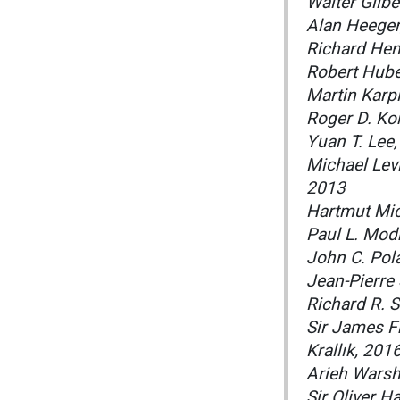
Walter Gilbe
Alan Heeger
Richard Hend
Robert Hube
Martin Karp
Roger D. Ko
Yuan T. Lee
Michael Levi
2013
Hartmut Mic
Paul L. Mod
John C. Pol
Jean-Pierre
Richard R. 
Sir James F
Krallık, 201
Arieh Warshe
Sir Oliver H