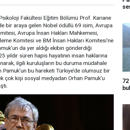
ses
Psikoloji Fakültesi Eğitim Bölümü Prof. Kariane
de bir araya gelen Nobel ödüllü 69 isim, Avrupa
mitesi, Avrupa İnsan Hakları Mahkemesi,
leme Komitesi ve BM İnsan Hakları Komitesi'ne
muk’un da yer aldığı ekibin gönderdiği
5 yıldır süren hapis hayatının insan haklarına
anarak, ilgili kuruluşların bu duruma müdahale
n Pamuk’un bu hareketi Türkiye’de olumsuz bir
 Pek çok kişi sosyal medyadan Orhan Pamuk’u
72
ştı.
bu