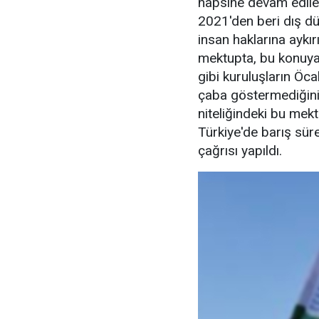
hapsine devam edilen
2021'den beri dış dü
insan haklarına aykır
mektupta, bu konuya 
gibi kuruluşların Öc
çaba göstermediğini
niteliğindeki bu mek
Türkiye'de barış sür
çağrısı yapıldı.