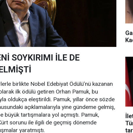
Ga
Ka
İ SOYKIRIMI İLE DE
ELMİŞTİ
rlerle birlikte Nobel Edebiyat Ödülü’nü kazanan
olarak ilk ödülü getiren Orhan Pamuk, bu
la oldukça eleştirildi. Pamuk, yıllar önce sözde
nusundaki açıklamalarıyla yine gündeme gelmiş,
'de büyük tartışmalara yol açmıştı. Pamuk,
İl
ürt sorunu ile ilgili de geçmiş dönemde
Tü
tar
tışmalar yaratmıştı.