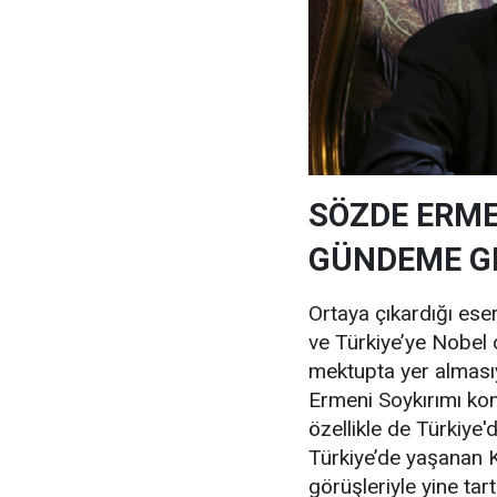
SÖZDE ERMEN
GÜNDEME G
Ortaya çıkardığı ese
ve Türkiye’ye Nobel 
mektupta yer almasıy
Ermeni Soykırımı ko
özellikle de Türkiye
Türkiye’de yaşanan K
görüşleriyle yine tar