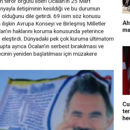
 terör örgütü lideri Öcalan'ın 25 Mart
nyayla iletişiminin kesildiği ve bu durumun
ı olduğunu dile getirdi. 69 isim söz konusu
Ah
ilişkin Avrupa Konseyi ve Birleşmiş Milletler
ma
alan'ın haklarını koruma konusunda yeterince
 eleştirdi. Dünyadaki pek çok kuruma ültimatom
tupta ayrıca Öcalan'ın serbest bırakılması ve
ecinin yeniden başlatılması için müzakere
Cu
te
he
ol