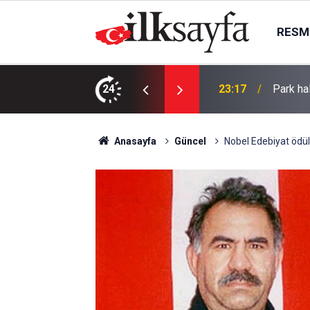
RESMI
TININ YENİLENMESİ İŞLERİ
24
23:17
Park hal
Anasayfa
Güncel
Nobel Edebiyat ödül