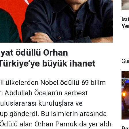
Is
Yen
yat ödüllü Orhan
Gü
ürkiye’ye büyük ihanet
li ülkelerden Nobel ödüllü 69 bilim
ri Abdullah Öcalan’ın serbest
 uluslararası kuruluşlara ve
up gönderdi. Bu isimlerin arasında
Ödülü alan Orhan Pamuk da yer aldı.
Pa