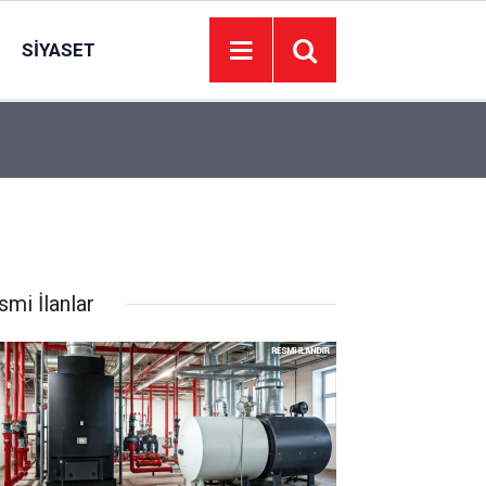
SIYASET
22:49
72 yaşındaki adamın cesedi barajda bulundu
smi İlanlar