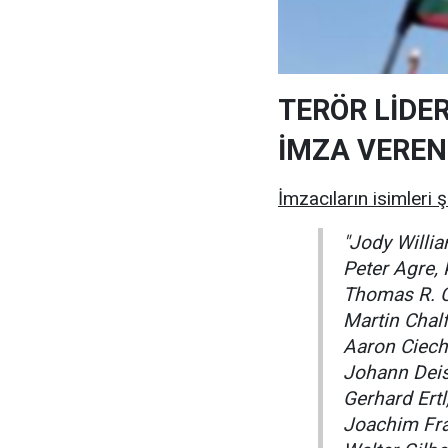
TERÖR LİDE
İMZA VEREN
İmzacıların isimleri ş
"Jody Willi
Peter Agre,
Thomas R. C
Martin Chal
Aaron Ciecha
Johann Deis
Gerhard Ert
Joachim Fr