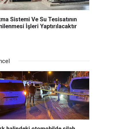
ıtma Sistemi Ve Su Tesisatının
ilenmesi İşleri Yaptırılacaktır
ncel
rk halindeki otomobilde silah