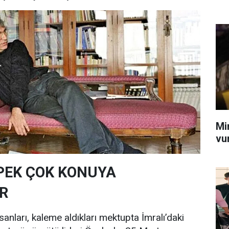
Mi
vu
PEK ÇOK KONUYA
R
sanları, kaleme aldıkları mektupta İmralı’daki