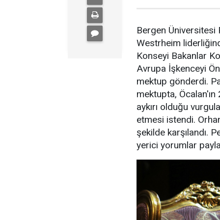
Bergen Üniversitesi 
Westrheim liderliğin
Konseyi Bakanlar Ko
Avrupa İşkenceyi Ön
mektup gönderdi. Pa
mektupta, Öcalan'ın 2
aykırı olduğu vurgul
etmesi istendi. Orha
şekilde karşılandı.
yerici yorumlar payla