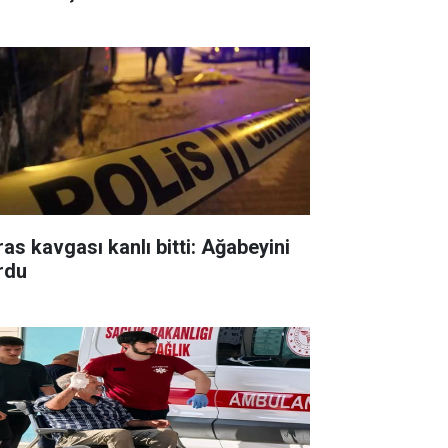
ras kavgası kanlı bitti: Ağabeyini
rdu