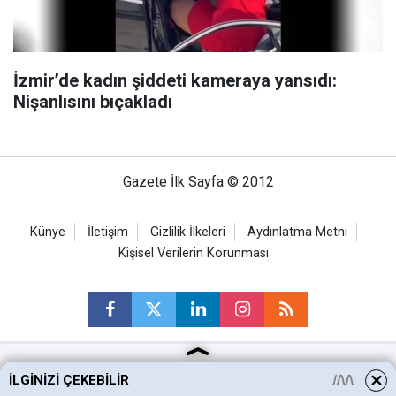
İzmir’de kadın şiddeti kameraya yansıdı:
Nişanlısını bıçakladı
Gazete İlk Sayfa © 2012
Künye
İletişim
Gizlilik İlkeleri
Aydınlatma Metni
Kişisel Verilerin Korunması
İLGINIZI ÇEKEBILIR
Ankara Haberleri