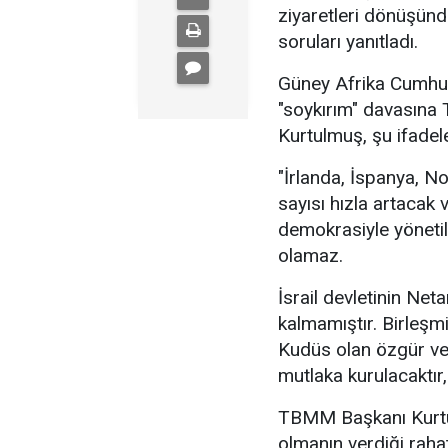
ziyaretleri dönüşünd
soruları yanıtladı.
Güney Afrika Cumhuri
"soykırım" davasına T
Kurtulmuş, şu ifadele
"İrlanda, İspanya, Nor
sayısı hızla artacak 
demokrasiyle yönetil
olamaz.
İsrail devletinin Net
kalmamıştır. Birleşmiş
Kudüs olan özgür ve e
mutlaka kurulacaktır,
TBMM Başkanı Kurtul
olmanın verdiği rahat