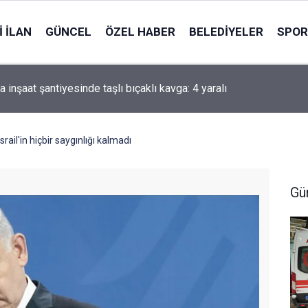
 İLAN
GÜNCEL
ÖZEL HABER
BELEDIYELER
SPOR
i'li Zorlu: Türk Dünyası Düşünce ve Araştırma Merkezi’ni Keçiören
ararı aldık
ail'in hiçbir saygınlığı kalmadı
Gü