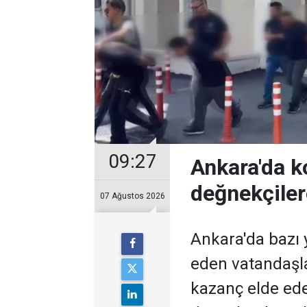
09:27
Ankara'da k
değnekçile
07 Ağustos 2026
Ankara'da bazı y
eden vatandaşl
kazanç elde ed