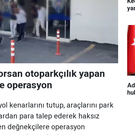
Ke
ya
orsan otoparkçılık yapan
re operasyon
Ad
hu
ol kenarlarını tutup, araçlarını park
ardan para talep ederek haksız
en değnekçilere operasyon