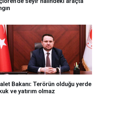
çiören'de seyir halindeki araçta
ngın
alet Bakanı: Terörün olduğu yerde
kuk ve yatırım olmaz