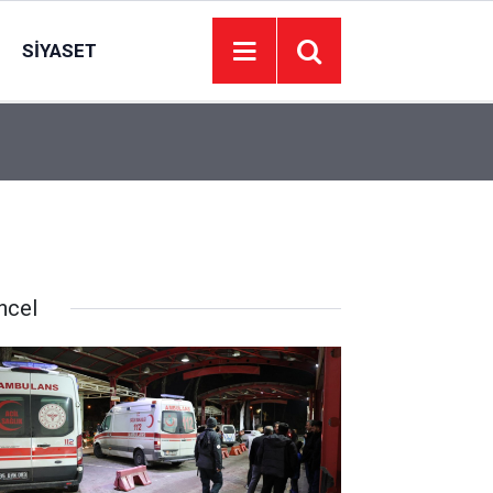
SIYASET
’de
Juventus Inter maçı hangi kanalda, Juventus Int
23:04
oynanacak?
ncel