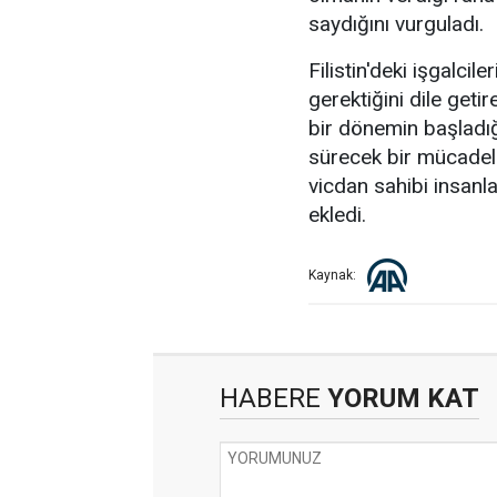
saydığını vurguladı.
Filistin'deki işgalcil
gerektiğini dile geti
bir dönemin başladığı
sürecek bir mücadele
vicdan sahibi insanl
ekledi.
Kaynak:
HABERE
YORUM KAT