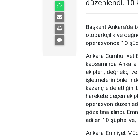
düzenlendi. 10 k
Başkent Ankara'da b
otoparkçılık ve değne
operasyonda 10 şüphe
Ankara Cumhuriyet Ba
kapsamında Ankara 
ekipleri, değnekçi v
işletmelerin önlerin
kazanç elde ettiğini b
harekete geçen ekipl
operasyon düzenledi
gözaltına alındı. Emn
edilen 10 şüpheliye, 
Ankara Emniyet Müdü