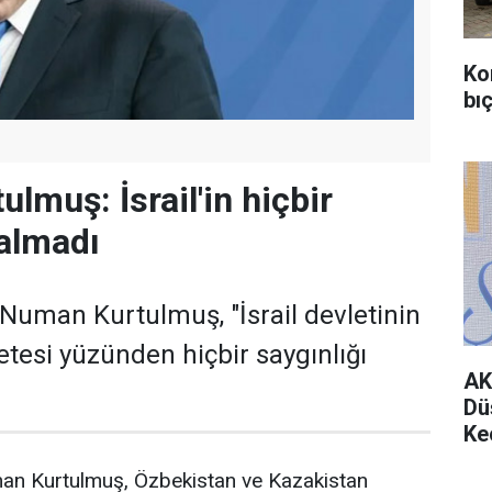
Ko
bıç
lmuş: İsrail'in hiçbir
kalmadı
uman Kurtulmuş, "İsrail devletinin
tesi yüzünden hiçbir saygınlığı
AK
Dü
Ke
 Kurtulmuş, Özbekistan ve Kazakistan