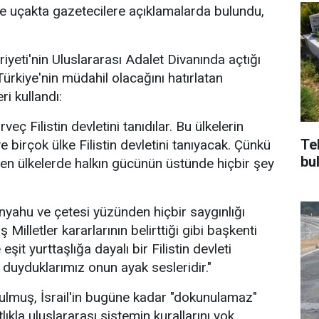
e uçakta gazetecilere açıklamalarda bulundu,
yeti'nin Uluslararası Adalet Divanında açtığı
ürkiye'nin müdahil olacağını hatırlatan
ri kullandı:
veç Filistin devletini tanıdılar. Bu ülkelerin
Te
ve birçok ülke Filistin devletini tanıyacak. Çünkü
bu
en ülkelerde halkın gücünün üstünde hiçbir şey
anyahu ve çetesi yüzünden hiçbir saygınlığı
 Milletler kararlarının belirttiği gibi başkenti
şit yurttaşlığa dayalı bir Filistin devleti
 duyduklarımız onun ayak sesleridir."
muş, İsrail'in bugüne kadar "dokunulamaz"
lıkla uluslararası sistemin kurallarını yok