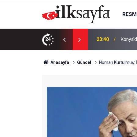
RESMI
AK Part
ı bıçaklı kavga: 4 yaralı
24
23:09
kurma k
Anasayfa
Güncel
Numan Kurtulmuş: İsr