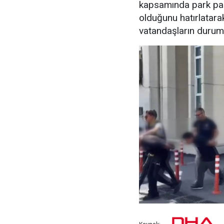
kapsamında park para
olduğunu hatırlatara
vatandaşların durumu