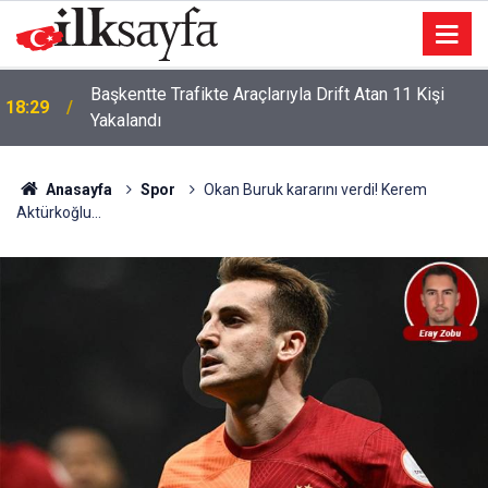
Başkentte Trafikte Araçlarıyla Drift Atan 11 Kişi
18:29
Yakalandı
Mhp Genel Başkan Yardımcısı Yıldırım, Niğde'de
18:24
Konuştu:
Anasayfa
Spor
Okan Buruk kararını verdi! Kerem
Aktürkoğlu...