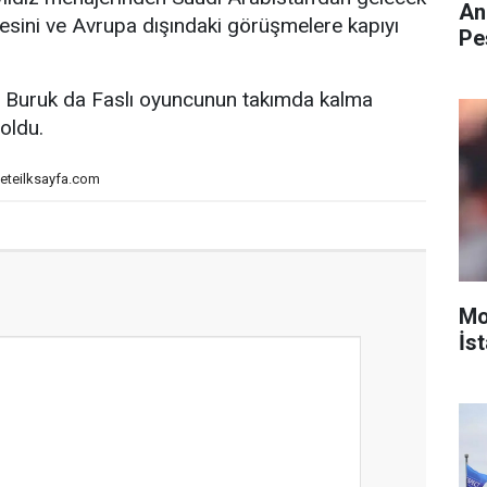
An
emesini ve Avrupa dışındaki görüşmelere kapıyı
Pe
n Buruk da Faslı oyuncunun takımda kalma
oldu.
eteilksayfa.com
Mo
İst