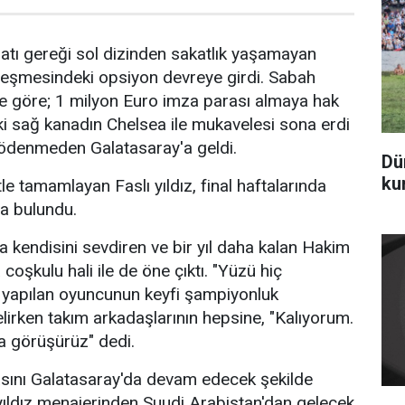
atı gereği sol dizinden sakatlık yaşamayan
leşmesindeki opsiyon devreye girdi. Sabah
ne göre; 1 milyon Euro imza parası almaya hak
i sağ kanadın Chelsea ile mukavelesi sona erdi
 ödenmeden Galatasaray'a geldi.
Dü
ku
e tamamlayan Faslı yıldız, final haftalarında
a bulundu.
ara kendisini sevdiren ve bir yıl daha kalan Hakim
coşkulu hali ile de öne çıktı. "Yüzü hiç
 yapılan oyuncunun keyfi şampiyonluk
lirken takım arkadaşlarının hepsine, "Kalıyorum.
 görüşürüz" dedi.
sını Galatasaray'da devam edecek şekilde
yıldız menajerinden Suudi Arabistan'dan gelecek