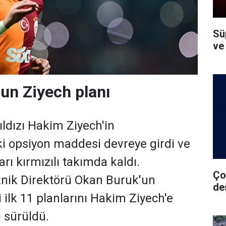
Süp
ve
un Ziyech planı
ıldızı Hakim Ziyech'in
i opsiyon maddesi devreye girdi ve
arı kırmızılı takımda kaldı.
Ço
knik Direktörü Okan Buruk'un
de
 ilk 11 planlarını Hakim Ziyech'e
i sürüldü.