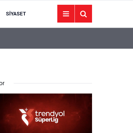
SIYASET
14:00
EGO’dan Ankara’da gişe düzenlemesi: Yeni dön
or