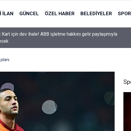
 İLAN
GÜNCEL
ÖZEL HABER
BELEDIYELER
SPOR
 Kart için dev ihale! ABB işletme hakkını gelir paylaşımıyla
ecek
planı
Sp