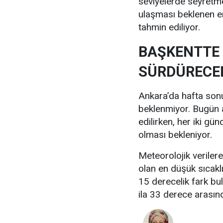
seviyelerde seyretm
ulaşması beklenen e
tahmin ediliyor.
BAŞKENTTE 
SÜRDÜRECE
Ankara’da hafta sonu 
beklenmiyor. Bugün a
edilirken, her iki gü
olması bekleniyor.
Meteorolojik verile
olan en düşük sıcakl
15 derecelik fark bu
ila 33 derece arası