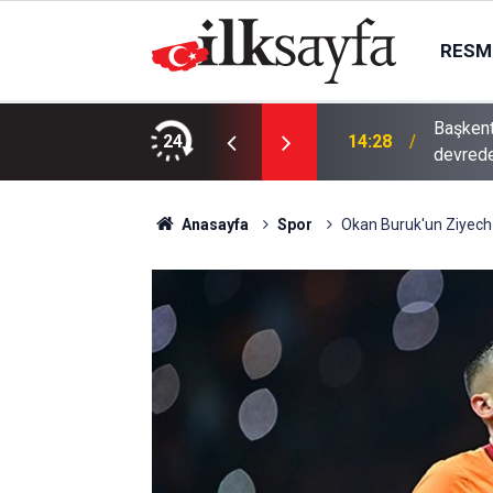
RESMI
Başkent
uriye’de 20 bin kişilik güç iddiası
24
14:28
devred
Anasayfa
Spor
Okan Buruk'un Ziyech 