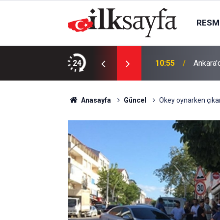
RESMI
arı" Peşinde
24
10:55
Ankara'
Anasayfa
Güncel
Okey oynarken çıkan t