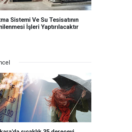
ıtma Sistemi Ve Su Tesisatının
ilenmesi İşleri Yaptırılacaktır
ncel
kara'da sıcaklık 35 dereceyi