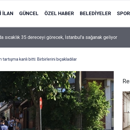
 İLAN
GÜNCEL
ÖZEL HABER
BELEDIYELER
SPOR
da sıcaklık 35 dereceyi görecek, İstanbul'a sağanak geliyor
artışma kanlı bitti: Birbirlerini bıçakladılar
Re