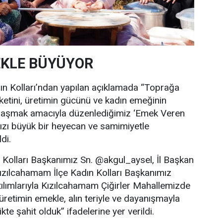
EKLE BÜYÜYOR
ın Kolları’ndan yapılan açıklamada “Toprağa
ketini, üretimin gücünü ve kadın emeğinin
aylaşmak amacıyla düzenlediğimiz ‘Emek Veren
ızı büyük bir heyecan ve samimiyetle
di.
 Kolları Başkanımız Sn. @akgul_aysel, İl Başkan
ızılcahamam İlçe Kadın Kolları Başkanımız
lımlarıyla Kızılcahamam Çiğirler Mahallemizde
retimin emekle, alın teriyle ve dayanışmayla
te şahit olduk” ifadelerine yer verildi.