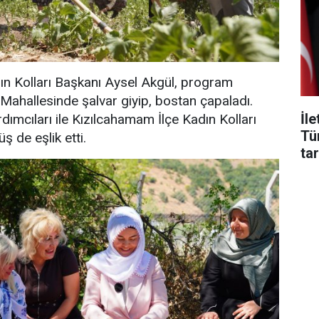
ın Kolları Başkanı Aysel Akgül, program
Mahallesinde şalvar giyip, bostan çapaladı.
İl
dımcıları ile Kızılcahamam İlçe Kadın Kolları
Tü
 de eşlik etti.
tar