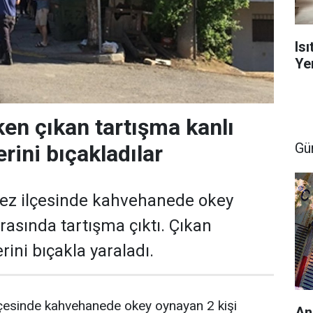
Is
Yen
en çıkan tartışma kanlı
Gü
lerini bıçakladılar
fez ilçesinde kahvehanede okey
rasında tartışma çıktı. Çıkan
rini bıçakla yaraladı.
lçesinde kahvehanede okey oynayan 2 kişi
An