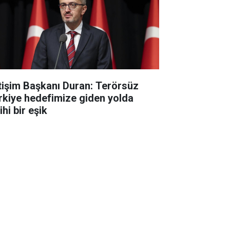
etişim Başkanı Duran: Terörsüz
rkiye hedefimize giden yolda
ihi bir eşik