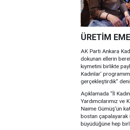
ÜRETİM EM
AK Parti Ankara Kad
dokunan ellerin bere
kıymetini birlikte p
Kadınlar’ programım
gerçekleştirdik” denil
Açıklamada “İl Kadın
Yardımcılarımız ve K
Naime Gümüş’ün katı
bostan çapalayarak ü
büyüdüğüne hep birlik