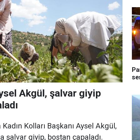
Pa
ses
ysel Akgül, şalvar giyip
ladı
 Kadın Kolları Başkanı Aysel Akgül,
 şalvar giyip, bostan çapaladı.