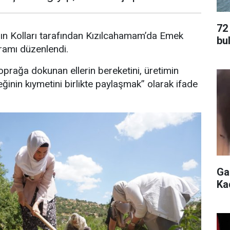
72
ın Kolları tarafından Kızılcahamam’da Emek
bu
ramı düzenlendi.
rağa dokunan ellerin bereketini, üretimin
inin kıymetini birlikte paylaşmak” olarak ifade
Ga
Ka