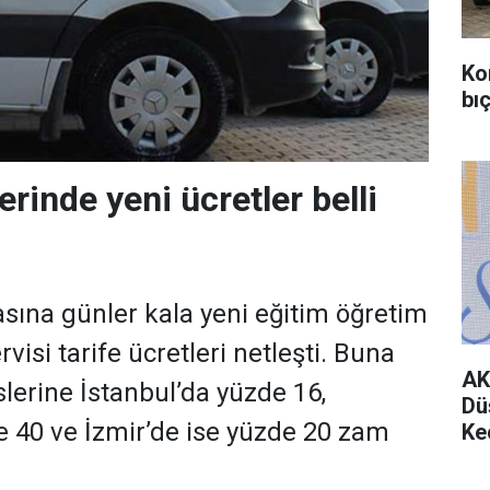
Ko
bıç
erinde yeni ücretler belli
asına günler kala yeni eğitim öğretim
rvisi tarife ücretleri netleşti. Buna
AK
slerine İstanbul’da yüzde 16,
Dü
 40 ve İzmir’de ise yüzde 20 zam
Ke