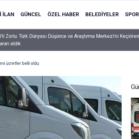
 İLAN
GÜNCEL
ÖZEL HABER
BELEDIYELER
SPOR
i'li Zorlu: Türk Dünyası Düşünce ve Araştırma Merkezi’ni Keçiören
ararı aldık
ni ücretler belli oldu
Gü