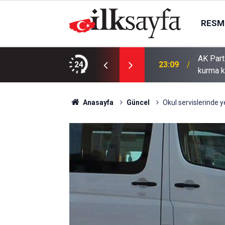
RESMI
AK Part
ı bıçaklı kavga: 4 yaralı
24
23:09
kurma k
Anasayfa
Güncel
Okul servislerinde ye