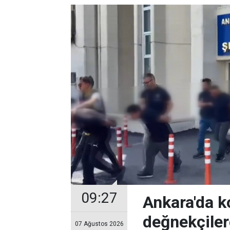
09:27
Ankara'da k
değnekçile
07 Ağustos 2026