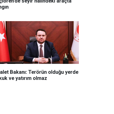
çiören'de seyir halindeki araçta
ngın
alet Bakanı: Terörün olduğu yerde
kuk ve yatırım olmaz