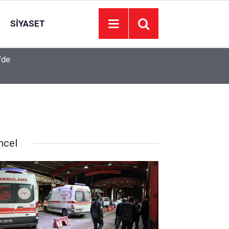
SIYASET
’de
Juventus Inter maçı hangi kanalda, Juventus Int
23:04
oynanacak?
ncel