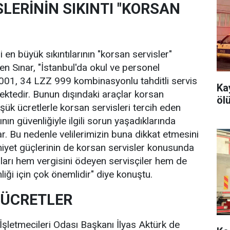
LERİNİN SIKINTI "KORSAN
ili en büyük sıkıntılarının "korsan servisler"
en Sınar, "İstanbul'da okul ve personel
 001, 34 LZZ 999 kombinasyonlu tahditli servis
Ka
mektedir. Bunun dışındaki araçlar korsan
öl
şük ücretlerle korsan servisleri tercih eden
rının güvenliğiyle ilgili sorun yaşadıklarında
. Bu nedenle velilerimizin buna dikkat etmesini
niyet güçlerinin de korsan servisler konusunda
aları hem vergisini ödeyen servisçiler hem de
iği için çok önemlidir" diye konuştu.
 ÜCRETLER
İşletmecileri Odası Başkanı İlyas Aktürk de