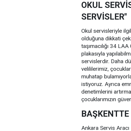
OKUL SERVİS
SERVİSLER"
Okul servisleriyle ilg
olduğuna dikkati çek
taşımacılığı 34 LAA
plakasıyla yapılabil
servislerdir. Daha dü
velililerimiz, çocukla
muhatap bulamıyorlar
istiyoruz. Ayrıca em
denetimlerini artırm
çocuklarımızın güvenl
BAŞKENTTE
Ankara Servis Aracı 