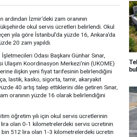
ın ardından İzmir'deki zam oranının
kşehirde okul servis ücretleri belirlendi. Okul
geçen yıla göre İstanbul'da yüzde 16, Ankara'da
üzde 20 zam yapıldı.
ı İşletmecileri Odası Başkanı Günhar Sınar,
Te
si Ulaşım Koordinasyon Merkezi'nin (UKOME)
bu
rine ilişkin yeni fiyat tarifesinin belirlendiğini
a, lastik, kasko, sigorta, tamir, akaryakıt
yüzde 40 artış talep ettiklerini dile getiren Sınar,
m oranının yüzde 16 olarak belirlendiğini
im öğretim yılı için okul servis ücretlerinin
lira olan 0-1 kilometrelerdeki servis ücretinin
 bin 512 lira olan 1-3 kilometrelerdeki ücretin