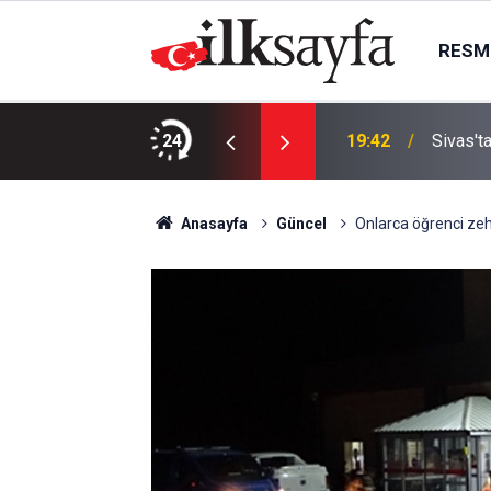
RESMI
ere çarptı: 1 ölü, 1 ağır yaralı
24
19:42
Sivas't
Anasayfa
Güncel
Onlarca öğrenci zeh