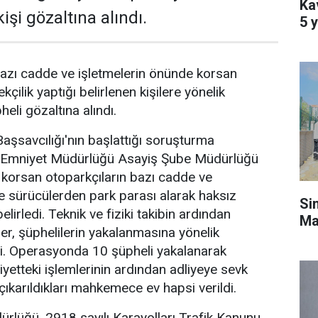
Kav
işi gözaltına alındı.
5 y
azı cadde ve işletmelerin önünde korsan
kçilik yaptığı belirlenen kişilere yönelik
li gözaltına alındı.
şsavcılığı'nın başlattığı soruşturma
Emniyet Müdürlüğü Asayiş Şube Müdürlüğü
e korsan otoparkçıların bazı cadde ve
de sürücülerden park parası alarak haksız
Si
elirledi. Teknik ve fiziki takibin ardından
Ma
er, şüphelilerin yakalanmasına yönelik
. Operasyonda 10 şüpheli yakalanarak
iyetteki işlemlerinin ardından adliyeye sevk
çıkarıldıkları mahkemece ev hapsi verildi.
rlüğü, 2918 sayılı Karayolları Trafik Kanunu