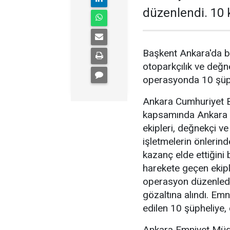
düzenlendi. 10 k
Başkent Ankara'da b
otoparkçılık ve değne
operasyonda 10 şüphe
Ankara Cumhuriyet Ba
kapsamında Ankara 
ekipleri, değnekçi v
işletmelerin önlerin
kazanç elde ettiğini b
harekete geçen ekipl
operasyon düzenledi
gözaltına alındı. Emn
edilen 10 şüpheliye, 
Ankara Emniyet Müdü