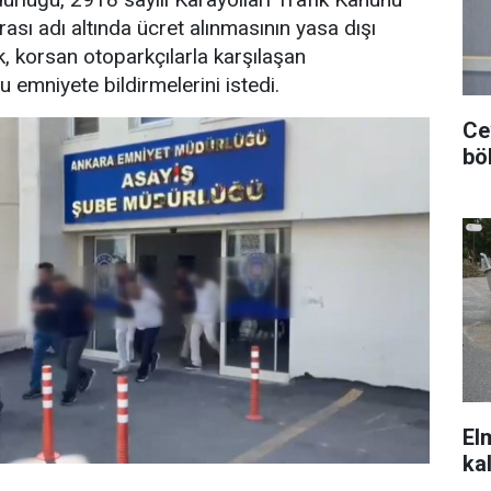
sı adı altında ücret alınmasının yasa dışı
k, korsan otoparkçılarla karşılaşan
 emniyete bildirmelerini istedi.
Ce
bö
El
ka