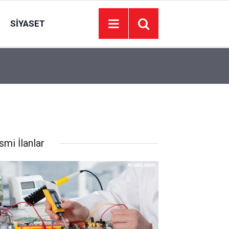
SIYASET
On Numara çekiliş sonuçları açıklandı mı? 7 Ağ
19:37
sonuçları açıklandı mı?
smi İlanlar