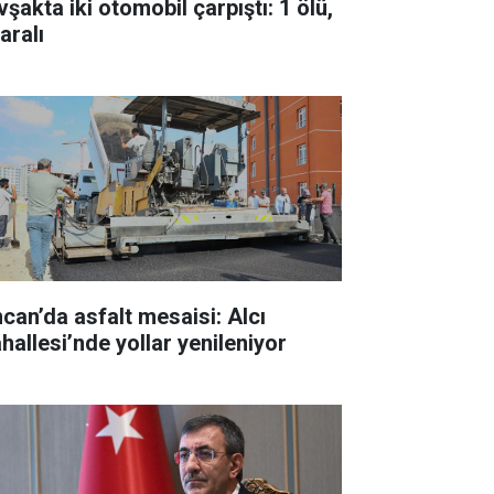
şakta iki otomobil çarpıştı: 1 ölü,
aralı
ncan’da asfalt mesaisi: Alcı
hallesi’nde yollar yenileniyor