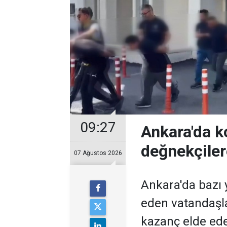
09:27
Ankara'da k
değnekçile
07 Ağustos 2026
Ankara'da bazı y
eden vatandaşl
kazanç elde ed