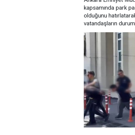
kapsamında park para
olduğunu hatırlatara
vatandaşların durumu