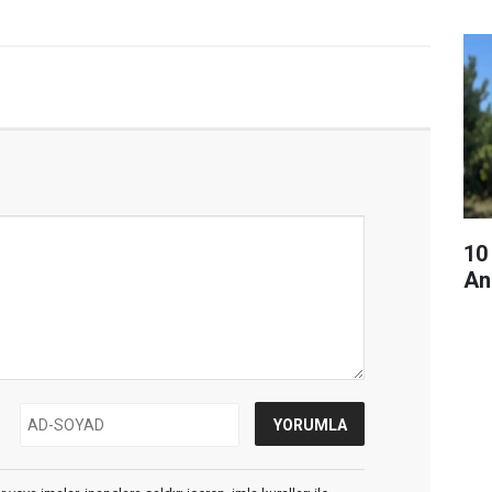
10
An