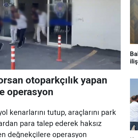
Ba
il
orsan otoparkçılık yapan
re operasyon
ol kenarlarını tutup, araçlarını park
ardan para talep ederek haksız
en değnekçilere operasyon