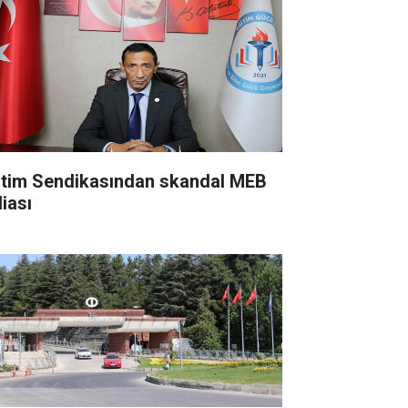
itim Sendikasından skandal MEB
diası