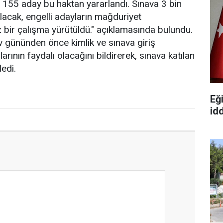
in 155 aday bu haktan yararlandı. Sınava 3 bin
ılacak, engelli adayların mağduriyet
z bir çalışma yürütüldü." açıklamasında bulundu.
v gününden önce kimlik ve sınava giriş
arının faydalı olacağını bildirerek, sınava katılan
ledi.
Eğ
id