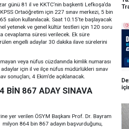
zar günü 81 il ve KKTC'nin başkenti Lefkoşa'da
Tra
PSS Ortaöğretim için 227 sınav merkezi, 5 bin
65 salon kullanılacak. Saat 10.15'te başlayacak
el yetenek ve genel kültür testleri için 120 soru
a cevaplama süresi verilecek. Ek süre
len engelli adaylar 30 dakika ilave sürelerini
nmayan veya nüfus cüzdanında kimlik numarası
daylar için il ve ilçe nüfus müdürlükleri sınav
nav sonuçları, 4 Ekim'de açıklanacak.
De
iç
4 BİN 867 ADAY SINAVA
ine yer verilen ÖSYM Başkanı Prof. Dr. Bayram
 1 milyon 864 bin 867 adayın başvurduğunu,