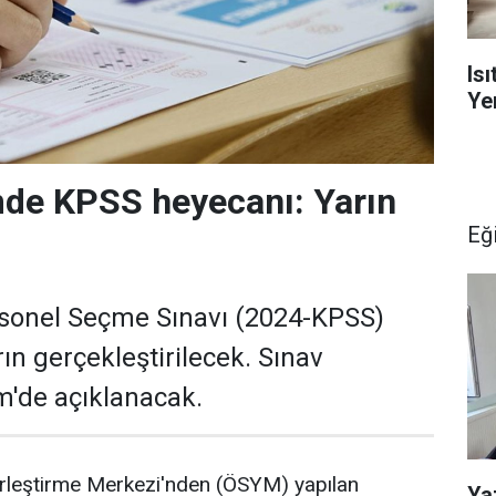
Is
Yen
mde KPSS heyecanı: Yarın
Eğ
onel Seçme Sınavı (2024-KPSS)
ın gerçekleştirilecek. Sınav
im'de açıklanacak.
rleştirme Merkezi'nden (ÖSYM) yapılan
Ya