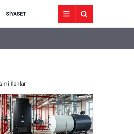
SIYASET
06:25
13 yaşındaki Ela Nur’dan acı haber: Cansız bede
smi İlanlar