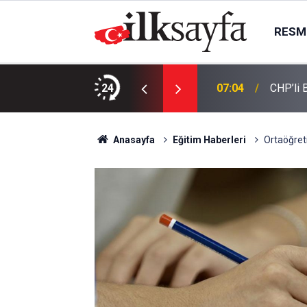
RESMI
alışmak yasaklandı
24
07:04
CHP’li 
Anasayfa
Eğitim Haberleri
Ortaöğret