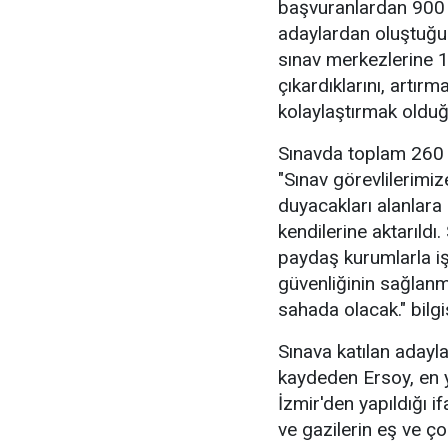
başvuranlardan 900 b
adaylardan oluştuğun
sınav merkezlerine 
çıkardıklarını, artır
kolaylaştırmak olduğu
Sınavda toplam 260 b
"Sınav görevlilerimiz
duyacakları alanlara i
kendilerine aktarıldı
paydaş kurumlarla iş 
güvenliğinin sağlanm
sahada olacak." bilgis
Sınava katılan adayl
kaydeden Ersoy, en 
İzmir'den yapıldığı i
ve gazilerin eş ve ç