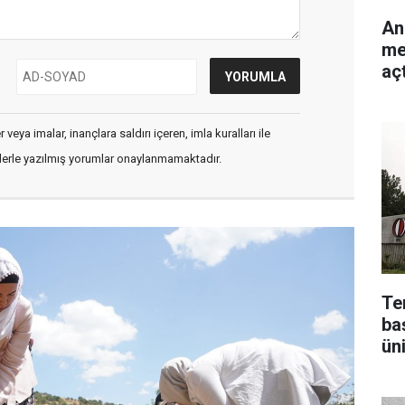
An
me
açt
veya imalar, inançlara saldırı içeren, imla kuralları ile
flerle yazılmış yorumlar onaylanmamaktadır.
Te
baş
ün