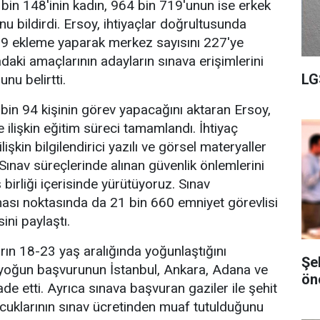
in 148'inin kadın, 964 bin 719'unun ise erkek
u bildirdi. Ersoy, ihtiyaçlar doğrultusunda
19 ekleme yaparak merkez sayısını 227'ye
madaki amaçlarının adayların sınava erişimlerini
LG
nu belirtti.
in 94 kişinin görev yapacağını aktaran Ersoy,
e ilişkin eğitim süreci tamamlandı. İhtiyaç
lişkin bilgilendirici yazılı ve görsel materyaller
. Sınav süreçlerinde alınan güvenlik önlemlerini
birliği içerisinde yürütüyoruz. Sınav
ası noktasında da 21 bin 660 emniyet görevlisi
ini paylaştı.
arın 18-23 yaş aralığında yoğunlaştığını
Şe
yoğun başvurunun İstanbul, Ankara, Adana ve
ön
fade etti. Ayrıca sınava başvuran gaziler ile şehit
ocuklarının sınav ücretinden muaf tutulduğunu