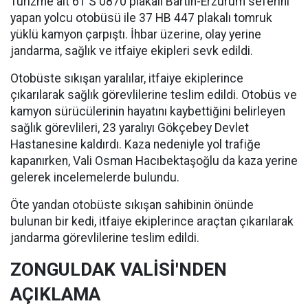
Turizme ait 61 S 0870 plakalı Bartın-Erzurum seferini
yapan yolcu otobüsü ile 37 HB 447 plakalı tomruk
yüklü kamyon çarpıştı. İhbar üzerine, olay yerine
jandarma, sağlık ve itfaiye ekipleri sevk edildi.
Otobüste sıkışan yaralılar, itfaiye ekiplerince
çıkarılarak sağlık görevlilerine teslim edildi. Otobüs ve
kamyon sürücülerinin hayatını kaybettiğini belirleyen
sağlık görevlileri, 23 yaralıyı Gökçebey Devlet
Hastanesine kaldırdı. Kaza nedeniyle yol trafiğe
kapanırken, Vali Osman Hacıbektaşoğlu da kaza yerine
gelerek incelemelerde bulundu.
Öte yandan otobüste sıkışan sahibinin önünde
bulunan bir kedi, itfaiye ekiplerince araçtan çıkarılarak
jandarma görevlilerine teslim edildi.
ZONGULDAK VALİSİ'NDEN
AÇIKLAMA