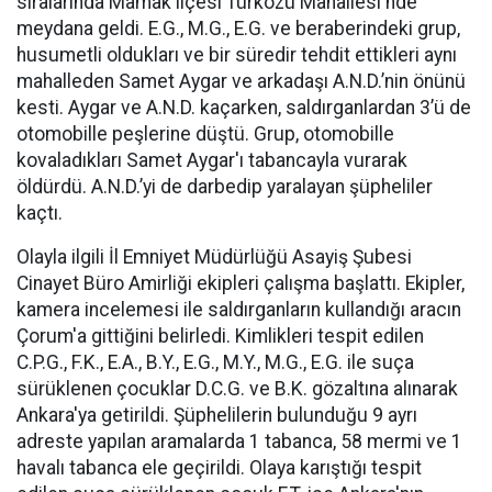
sıralarında Mamak ilçesi Türközü Mahallesi'nde
meydana geldi. E.G., M.G., E.G. ve beraberindeki grup,
husumetli oldukları ve bir süredir tehdit ettikleri aynı
mahalleden Samet Aygar ve arkadaşı A.N.D.’nin önünü
kesti. Aygar ve A.N.D. kaçarken, saldırganlardan 3’ü de
otomobille peşlerine düştü. Grup, otomobille
kovaladıkları Samet Aygar'ı tabancayla vurarak
öldürdü. A.N.D.’yi de darbedip yaralayan şüpheliler
kaçtı.
Olayla ilgili İl Emniyet Müdürlüğü Asayiş Şubesi
Cinayet Büro Amirliği ekipleri çalışma başlattı. Ekipler,
kamera incelemesi ile saldırganların kullandığı aracın
Çorum'a gittiğini belirledi. Kimlikleri tespit edilen
C.P.G., F.K., E.A., B.Y., E.G., M.Y., M.G., E.G. ile suça
sürüklenen çocuklar D.C.G. ve B.K. gözaltına alınarak
Ankara'ya getirildi. Şüphelilerin bulunduğu 9 ayrı
adreste yapılan aramalarda 1 tabanca, 58 mermi ve 1
havalı tabanca ele geçirildi. Olaya karıştığı tespit