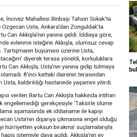
e, İncivez Mahallesi Binbaşı Tahsin Sokak'ta
 Özgecan Usta, Ankara'dan Zonguldak'ta
tu Can Akkışla'nın yanına geldi. İddiaya göre,
çinde evlenme isteğine Akkışla, olumsuz cevap
tı. Tartışmanın büyümesi üzerine Usta,
atacağım' diyerek terasa yöneldi, korkuluklara
Te
artu Can Akkışla, Usta'nın yanına gidip tutmaya
bu
ı olamadı. 8'inci kattaki dairenin terasından
sta, kaldırıldığı hastanede yaşamını yitirdi.
apsi verilen Bartu Can Akkışla hakkında intiharı
k engellemediği gerekçesiyle 'Taksirle ölüme
ılama aşamasında ek iddianame ile kapıyı
gecan Usta’nın dışarıya çıkmasına engel olduğu
iyi hürriyetten yoksun bırakma’ suçlamalarıyla
hapis istemiyle dava açıldı. Akkışla'nın ev