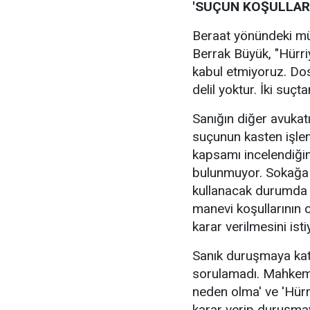
'SUÇUN KOŞULLAR
Beraat yönündeki müt
Berrak Büyük, "Hürr
kabul etmiyoruz. Dos
delil yoktur. İki suçt
Sanığın diğer avukat
suçunun kasten işlen
kapsamı incelendiğind
bulunmuyor. Sokağa 
kullanacak durumda d
manevi koşullarının 
karar verilmesini ist
Sanık duruşmaya ka
sorulamadı. Mahkeme 
neden olma' ve 'Hürr
karar verip duruşmayı