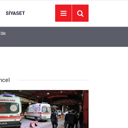
SIYASET
’de
Juventus Inter maçı hangi kanalda, Juventus Int
23:04
oynanacak?
ncel