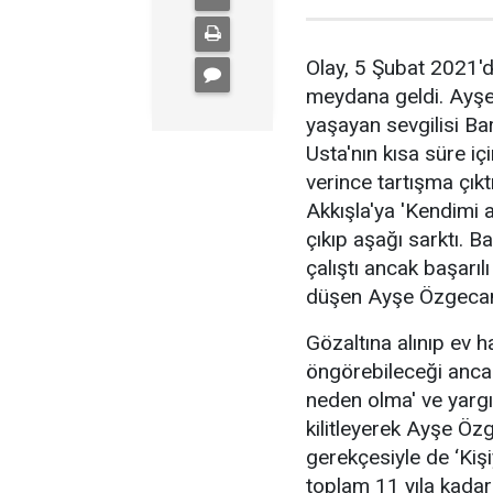
Olay, 5 Şubat 2021'd
meydana geldi. Ayşe
yaşayan sevgilisi Bar
Usta'nın kısa süre i
verince tartışma çık
Akkışla'ya 'Kendimi 
çıkıp aşağı sarktı. B
çalıştı ancak başarıl
düşen Ayşe Özgecan U
Gözaltına alınıp ev h
öngörebileceği anca
neden olma' ve yarg
kilitleyerek Ayşe Öz
gerekçesiyle de ‘Kiş
toplam 11 yıla kadar 