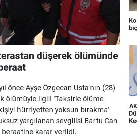
Ko
bıç
terastan düşerek ölümünde
beraat
yıl önce Ayşe Özgecan Usta'nın (28)
 ölümüyle ilgili 'Taksirle ölüme
AK
işiyi hürriyetten yoksun bırakma'
Dü
uksuz yargılanan sevgilisi Bartu Can
Ke
 beraatine karar verildi.