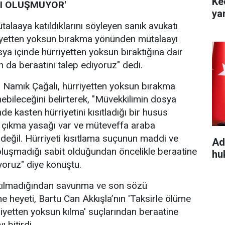
Ke
I OLUŞMUYOR'
ya
alaaya katıldıklarını söyleyen sanık avukatı
iyetten yoksun bırakma yönünden mütalaayı
ya içinde hürriyetten yoksun bıraktığına dair
an da beraatini talep ediyoruz" dedi.
ı Namık Çağalı, hürriyetten yoksun bırakma
ebileceğini belirterek, "Müvekkilimin dosya
e kasten hürriyetini kısıtladığı bir husus
çıkma yasağı var ve müteveffa araba
eğil. Hürriyeti kısıtlama suçunun maddi ve
Ad
oluşmadığı sabit olduğundan öncelikle beraatine
hu
iyoruz" diye konuştu.
tılmadığından savunma ve son sözü
heyeti, Bartu Can Akkışla’nın 'Taksirle ölüme
iyetten yoksun kılma' suçlarından beraatine
 bitirdi.