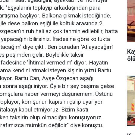
k, "Eşyalarını toplayıp arkadaşından para
e tartışma başlıyor. Balkona çıkmak istediğinde,
le dese balkon eşiği ile koltuk arasında 2
gecan’ın ruh hali az çok tahmin edilebilir, hatta
yapacağını bilirsiniz. İfadesine göre koltukta
tacağım' diye çıktı. Ben buradan 'Atlayacağım’
Ka
s peşimden gelir. Böylelikle taksir
öl
ifadesinde 'İhtimal vermedim' diyor. Hayatın
 ama kendini atmak isteyen kişinin yüzü Bartu
akıyor. Bartu Can, Ayşe Özgecan aşağı
 sonra aşağı iniyor. Öyle bir şey başıma gelse
p komşulara haber vermeyi düşünemem. Üstünü
ı topluyor, komşunun kapısını çalıp uyarıyor.
talaayı kabul etmiyoruz. Bizim kastı
en taksirin olup olmadığını konuşuyoruz.
arafımızca mümkün değildir" diye konuştu.