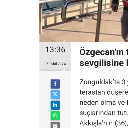
13:36
Özgecan'ın 
sevgilisine 
05 Eylül 2024
Zonguldak’ta 3 
terastan düşerek
neden olma ve k
suçlarından tut
Akkışla'nın (36),