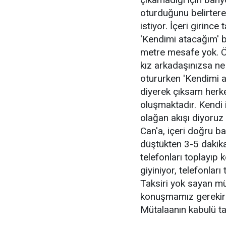
oturduğunu belirtere
istiyor. İçeri girinc
'Kendimi atacağım' bi
metre mesafe yok. Öz
kız arkadaşınızsa ne 
otururken 'Kendimi a
diyerek çıksam herke
oluşmaktadır. Kendi 
olağan akışı diyoruz
Can'a, içeri doğru b
düştükten 3-5 dakika
telefonları toplayı
giyiniyor, telefonlar
Taksiri yok sayan mü
konuşmamız gerekirk
Mütalaanın kabulü t