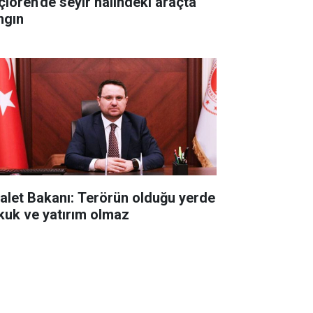
çiören'de seyir halindeki araçta
ngın
alet Bakanı: Terörün olduğu yerde
kuk ve yatırım olmaz