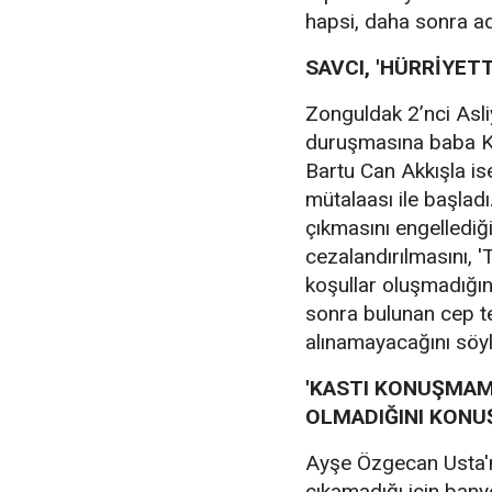
hapsi, daha sonra adl
SAVCI, 'HÜRRİYET
Zonguldak 2’nci Asl
duruşmasına baba Ken
Bartu Can Akkışla i
mütalaası ile başlad
çıkmasını engellediği
cezalandırılmasını, 
koşullar oluşmadığın
sonra bulunan cep t
alınamayacağını söyl
'KASTI KONUŞMAM
OLMADIĞINI KONU
Ayşe Özgecan Usta'nı
çıkamadığı için bany