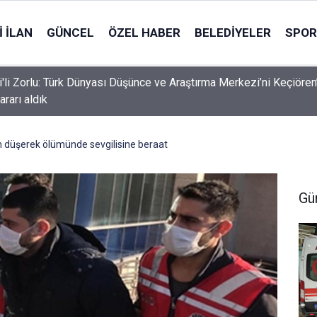
 İLAN
GÜNCEL
ÖZEL HABER
BELEDIYELER
SPOR
i'li Zorlu: Türk Dünyası Düşünce ve Araştırma Merkezi’ni Keçiören
ararı aldık
n düşerek ölümünde sevgilisine beraat
Gü