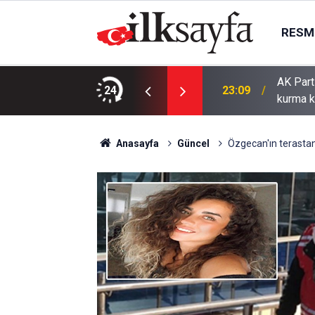
RESMI
AK Part
ı bıçaklı kavga: 4 yaralı
24
23:09
kurma k
Anasayfa
Güncel
Özgecan'ın terasta