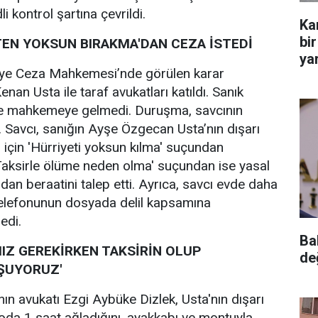
i kontrol şartına çevrildi.
Ka
bir
TEN YOKSUN BIRAKMA'DAN CEZA İSTEDİ
yar
iye Ceza Mahkemesi’nde görülen karar
an Usta ile taraf avukatları katıldı. Sanık
se mahkemeye gelmedi. Duruşma, savcının
ı. Savcı, sanığın Ayşe Özgecan Usta’nın dışarı
 için 'Hürriyeti yoksun kılma' suçundan
'Taksirle ölüme neden olma' suçundan ise yasal
dan beraatini talep etti. Ayrıca, savcı evde daha
elefonunun dosyada delil kapsamına
edi.
Ba
IZ GEREKİRKEN TAKSİRİN OLUP
de
ŞUYORUZ'
n avukatı Ezgi Aybüke Dizlek, Usta'nın dışarı
oda 1 saat ağladığını, ayakkabı ve montuyla