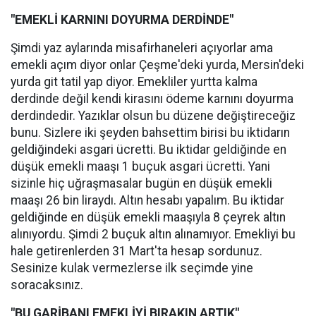
"EMEKLİ KARNINI DOYURMA DERDİNDE"
Şimdi yaz aylarında misafirhaneleri açıyorlar ama
emekli açım diyor onlar Çeşme'deki yurda, Mersin'deki
yurda git tatil yap diyor. Emekliler yurtta kalma
derdinde değil kendi kirasını ödeme karnını doyurma
derdindedir. Yazıklar olsun bu düzene değiştireceğiz
bunu. Sizlere iki şeyden bahsettim birisi bu iktidarın
geldiğindeki asgari ücretti. Bu iktidar geldiğinde en
düşük emekli maaşı 1 buçuk asgari ücretti. Yani
sizinle hiç uğraşmasalar bugün en düşük emekli
maaşı 26 bin liraydı. Altın hesabı yapalım. Bu iktidar
geldiğinde en düşük emekli maaşıyla 8 çeyrek altın
alınıyordu. Şimdi 2 buçuk altın alınamıyor. Emekliyi bu
hale getirenlerden 31 Mart'ta hesap sordunuz.
Sesinize kulak vermezlerse ilk seçimde yine
soracaksınız.
"BU GARİBANI EMEKLİYİ BIRAKIN ARTIK"