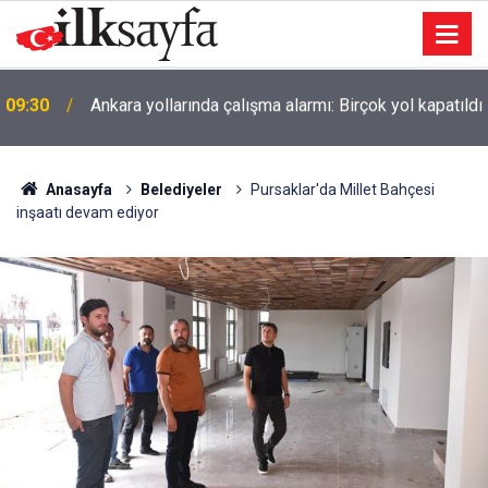
ı
09:03
5 kentte peş peşe 5 acı olay yaşandı
Anasayfa
Belediyeler
Pursaklar'da Millet Bahçesi
inşaatı devam ediyor